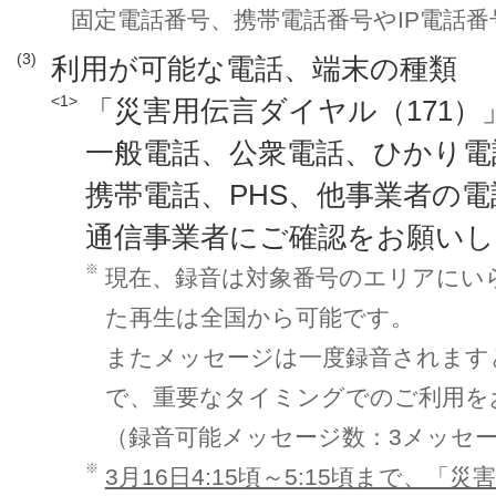
固定電話番号、携帯電話番号やIP電話
(3)
利用が可能な電話、端末の種類
<1>
「災害用伝言ダイヤル（171）
一般電話、公衆電話、ひかり電
携帯電話、PHS、他事業者の
通信事業者にご確認をお願いし
※
現在、録音は対象番号のエリアにい
た再生は全国から可能です。
またメッセージは一度録音されます
で、重要なタイミングでのご利用を
（録音可能メッセージ数：3メッセ
※
3月16日4:15頃～5:15頃まで、「