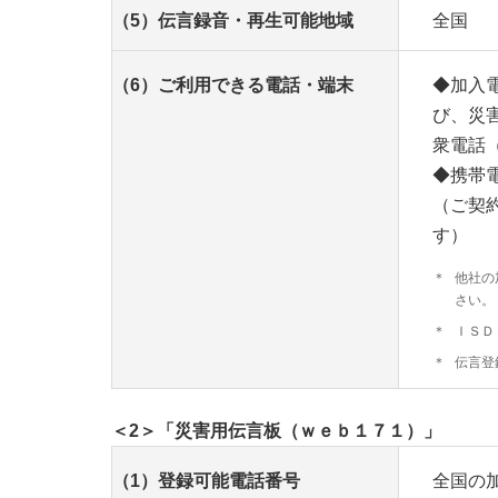
（5）伝言録音・再生可能地域
全国
（6）ご利用できる電話・端末
◆加入
び、災
衆電話
◆携帯
（ご契
す）
＊
他社の
さい。
＊
ＩＳＤ
＊
伝言登
＜2＞「災害用伝言板（ｗｅｂ１７１）」
（1）登録可能電話番号
全国の