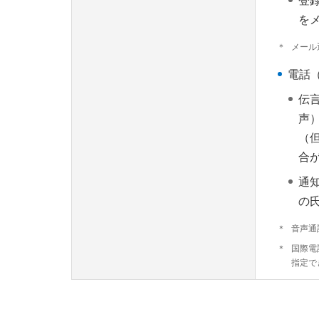
登
を
＊
メール
電話
伝
声
（
合
通
の
＊
音声通
＊
国際電
指定で