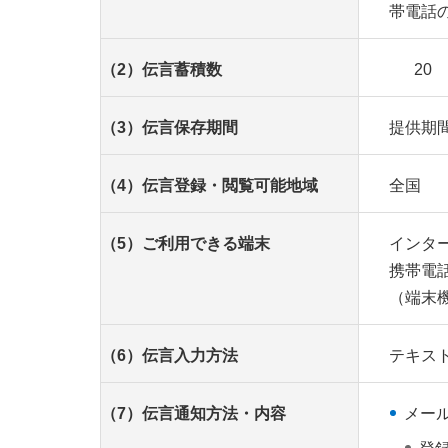
帯電話
（2）伝言蓄積数
20
（3）伝言保存期間
提供期
（4）伝言登録・閲覧可能地域
全国
（5）ご利用できる端末
インタ
携帯電
（端末
（6）伝言入力方法
テキスト
（7）伝言通知方法・内容
メー