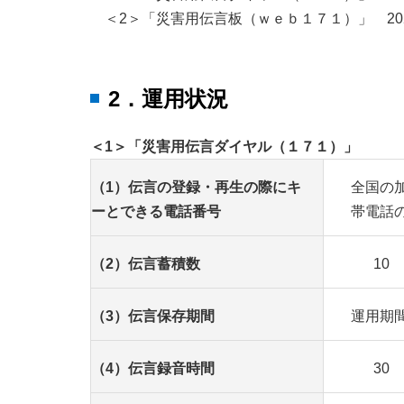
＜2＞「災害用伝言板（ｗｅｂ１７１）」 202
2．運用状況
＜1＞「災害用伝言ダイヤル（１７１）」
（1）伝言の登録・再生の際にキ
全国の
ーとできる電話番号
帯電話
（2）伝言蓄積数
10
（3）伝言保存期間
運用期
（4）伝言録音時間
30