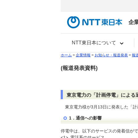
企
NTT東日本について
ホーム
>
企業情報
>
お知らせ・報道発表
>
報
(報道発表資料)
東京電力の「計画停電」による
東京電力様が3月13日に発表した「
1．通信への影響
停電中は、以下のサービスの発着信が
<1>
電話系のサービス