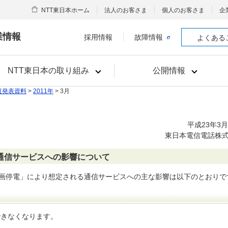
NTT東日本ホーム
法人のお客さま
個人のお客さま
企
業情報
採用情報
故障情報
よくある
NTT東日本の取り組み
公開情報
道発表資料
>
2011年
> 3月
平成23年3月
東日本電信電話株
通信サービスへの影響について
計画停電」により想定される通信サービスへの主な影響は以下のとおりで
できなくなります。