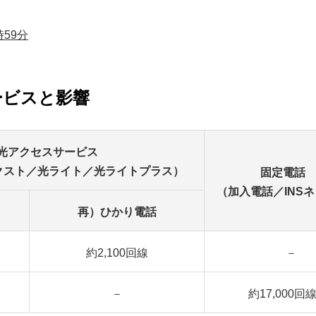
時59分
ービスと影響
光アクセスサービス
クスト／光ライト／光ライトプラス）
固定電話
（加入電話／INS
再）ひかり電話
約2,100回線
－
－
約17,000回