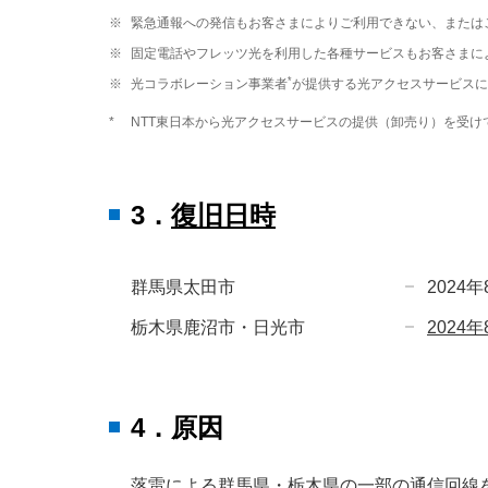
※
緊急通報への発信もお客さまによりご利用できない、または
※
固定電話やフレッツ光を利用した各種サービスもお客さまに
*
※
光コラボレーション事業者
が提供する光アクセスサービスに
*
NTT東日本から光アクセスサービスの提供（卸売り）を受け
3．
復旧日時
群馬県太田市
2024
栃木県鹿沼市・日光市
2024
4．原因
落雷による群馬県・栃木県の一部の通信回線