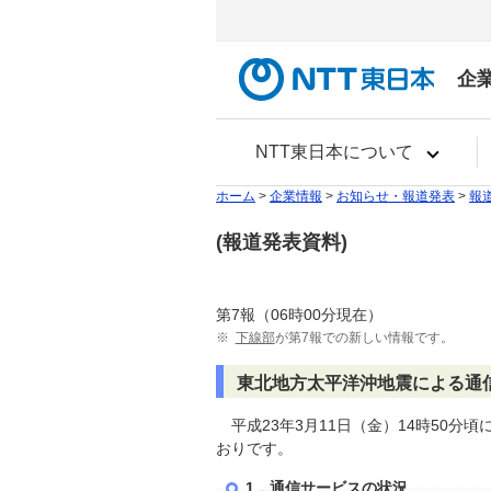
企
NTT東日本について
ホーム
>
企業情報
>
お知らせ・報道発表
>
報
(報道発表資料)
第7報（06時00分現在）
※
下線部
が第7報での新しい情報です。
東北地方太平洋沖地震による通
平成23年3月11日（金）14時50
おりです。
1．通信サービスの状況