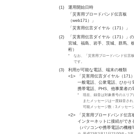
(1)
運用開始日時
「災害用ブロードバンド伝言板
（web171）」
「災害用伝言ダイヤル（171）」
(2)
「災害用伝言ダイヤル（171）」
宮城、福島、岩手、茨城、群馬、
桁）
*
なお、「災害用ブロードバンド伝言板(
です。
(3)
利用が可能な電話、端末の種類
<1>
「災害用伝言ダイヤル（171
一般電話、公衆電話、ひかり
携帯電話、PHS、他事業者
*
現在、録音は対象番号のエリア
またメッセージは一度録音され
可能メッセージ数：3メッセー
<2>
「災害用ブロードバンド伝言板
インターネットに接続ができ
（パソコンや携帯電話の機種
※
平成23年3月11日23:00頃