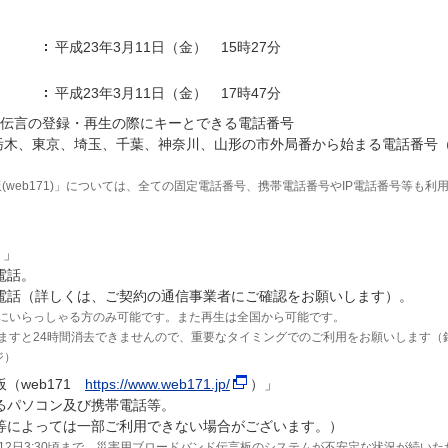
平成23年3月11日（金） 15時27分
平成23年3月11日（金） 17時47分
の伝言の登録・再生の際にキーとできる電話番号
栃木、東京、埼玉、千葉、神奈川、山形の市外局番から始まる電話番号（
web171)」については、全ての固定電話番号、携帯電話番号やIP電話番号等も利
）」
電話。
の電話（詳しくは、ご契約の通信事業者にご確認をお願いします）。
にいらっしゃる方のみ可能です。また再生は全国から可能です。
ますと24時間消去できませんので、重要なタイミングでのご利用をお願いします（
ジ）
（web171
https://www.web171.jp/
）」
るパソコン及び携帯電話等。
等によっては一部ご利用できない場合がございます。）
～3月12日3:30頃まで、災害用ブロードバンド伝言板のシステムが不安定な状況が続いた