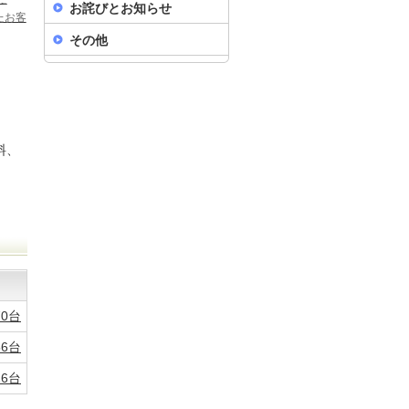
お詫びとお知らせ
たお客
その他
料、
70台
56台
26台