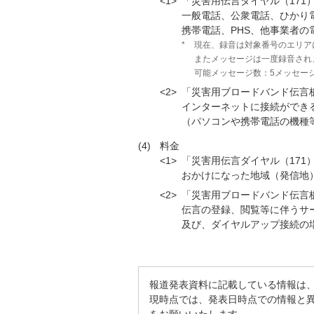
<1>
「災害用伝言ダイヤル（171
一般電話、公衆電話、ひかり
携帯電話、PHS、他事業者
*
現在、録音は対象番号のエリア
またメッセージは一度録音され
可能メッセージ数：5メッセー
<2>
「災害用ブロードバンド伝言板
インターネットに接続ができ
（パソコンや携帯電話の機種
(4)
料金
<1>
「災害用伝言ダイヤル（171
おかけになった地域（発信地
<2>
「災害用ブロードバンド伝言板（
伝言の登録、閲覧等に伴うサ
及び、ダイヤルアップ接続の
報道発表資料に記載している情報は
現時点では、発表日時点での情報と
をお願いいたします。