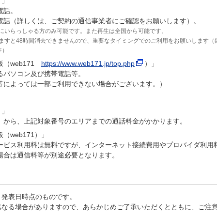
）」
電話。
の電話（詳しくは、ご契約の通信事業者にご確認をお願いします）。
にいらっしゃる方のみ可能です。また再生は全国から可能です。
ますと48時間消去できませんので、重要なタイミングでのご利用をお願いします（
ジ）
（web171
https://www.web171.jp/top.php
）」
るパソコン及び携帯電話等。
等によっては一部ご利用できない場合がございます。）
）」
）から、上記対象番号のエリアまでの通話料金がかかります。
web171）」
ービス利用料は無料ですが、インターネット接続費用やプロバイダ利用
場合は通信料等が別途必要となります。
、発表日時点のものです。
異なる場合がありますので、あらかじめご了承いただくとともに、ご注