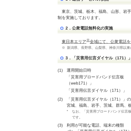
東京、茨城、栃木、福島、山形、岩
制を実施しております。
2．公衆電話無料化の実施
※
東日本エリア
全域にて、公衆電話を
※
新潟県、長野県、山梨県、神奈川県以東
3．「災害用伝言ダイヤル（171）
(1)
運用開始日時
「災害用ブロードバンド伝言板
（web171）」
「災害用伝言ダイヤル（171）」
(2)
「災害用伝言ダイヤル（171）」
宮城、福島、岩手、茨城、群馬、栃
*
なお、「災害用ブロードバンド伝言板(
です。
(3)
利用が可能な電話、端末の種類