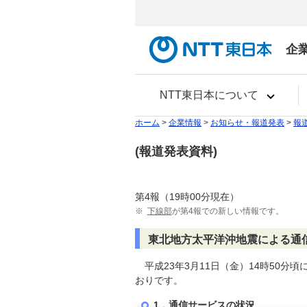
企
NTT東日本について
ホーム
>
企業情報
>
お知らせ・報道発表
>
報
(報道発表資料)
第4報（19時00分現在）
※
下線部
が第4報での新しい情報です。
東北地方太平洋沖地震による通
平成23年3月11日（金）14時50
おりです。
1．通信サービスの状況