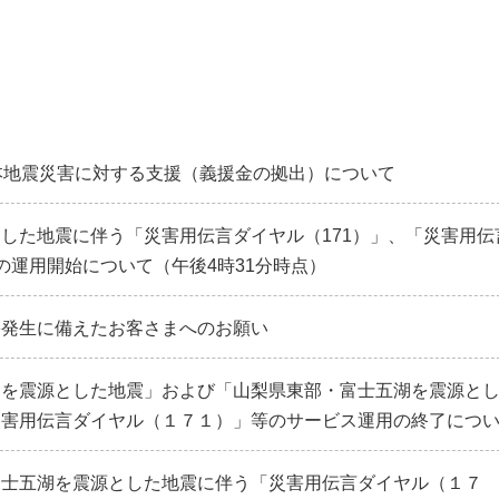
本地震災害に対する支援（義援金の拠出）について
した地震に伴う「災害用伝言ダイヤル（171）」、「災害用伝
）」の運用開始について（午後4時31分時点）
害発生に備えたお客さまへのお願い
部を震源とした地震」および「山梨県東部・富士五湖を震源と
災害用伝言ダイヤル（１７１）」等のサービス運用の終了につ
富士五湖を震源とした地震に伴う「災害用伝言ダイヤル（１７