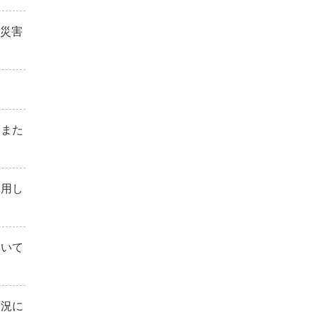
「災害
、また
利用し
ついて
状況に