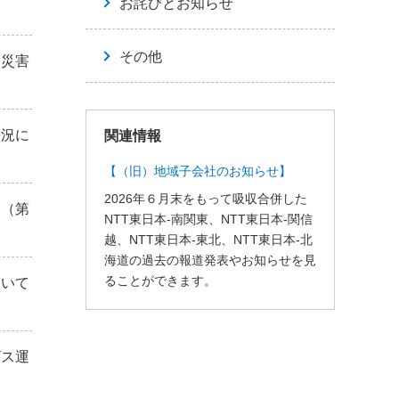
お詫びとお知らせ
その他
「災害
状況に
関連情報
【（旧）地域子会社のお知らせ】
2026年６月末をもって吸収合併した
て（第
NTT東日本-南関東、NTT東日本-関信
越、NTT東日本-東北、NTT東日本-北
海道の過去の報道発表やお知らせを見
ることができます。
ついて
ビス運