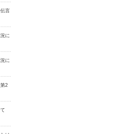
用伝言
状況に
状況に
第2
いて