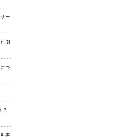
のサー
した倒
しにつ
て
する
「災害