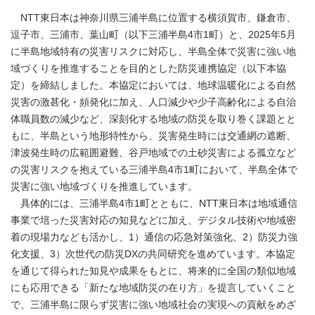
NTT東日本は神奈川県三浦半島に位置する横須賀市、鎌倉市、
逗子市、三浦市、葉山町（以下三浦半島4市1町）と、2025年5月
に半島地域特有の災害リスクに対応し、半島全体で災害に強い地
域づくりを推進することを目的とした防災連携協定（以下本協
定）を締結しました。本協定においては、地球温暖化による自然
災害の激甚化・頻発化に加え、人口減少や少子高齢化による自治
体職員数の減少など、深刻化する地域の防災を取り巻く課題とと
もに、半島という地形特性から、災害発生時には交通網の遮断、
津波発生時の広範囲避難、谷戸地域での土砂災害による孤立など
の災害リスクを抱えている三浦半島4市1町において、半島全体で
災害に強い地域づくりを推進しています。
具体的には、三浦半島4市1町とともに、NTT東日本は地域通信
事業で培った災害対応の知見などに加え、デジタル技術や地域密
着の現場力なども活かし、1）通信の応急対策強化、2）防災力強
化支援、3）次世代の防災DXの共同研究を進めています。本協定
を通じて得られた知見や成果をもとに、将来的に全国の類似地域
にも応用できる「新たな地域防災の在り方」を提言していくこと
で、三浦半島に限らず災害に強い地域社会の実現への貢献をめざ