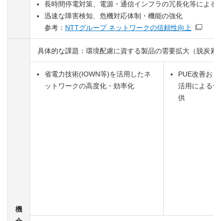
長時間停電対策、電源・通信インフラの冗長化等による
迅速な障害検知、危機対応体制・機能の強化
参考：
NTTグループ ネットワークの信頼性向上
具体的な課題：環境配慮に資する製品の需要拡大（脱炭素・
省電力技術(IOWN等)を活用したネ
PUE改善お
ットワークの高度化・効率化
活用による低
供
機