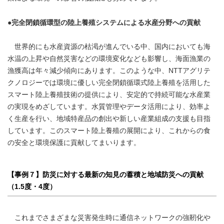
●完全閉鎖循環型の陸上養殖システムによる水産分野への貢献
世界的にも水産資源の枯渇が進んでいる中、国内においても海
水温の上昇や自然災害などの環境変化なども影響し、海面漁業の
漁獲高は年々減少傾向にあります。このような中、NTTアグリテ
クノロジーでは環境に優しい完全閉鎖循環式陸上養殖を活用した
スマート陸上養殖技術の提供により、安定的で持続可能な水産業
の実現をめざしています。水質管理やデータ活用により、効率よ
く生産を行い、地域特産品の創出や新しい産業組成の支援も目指
しています。このスマート陸上養殖の展開により、これからの食
の安全と環境保護に貢献してまいります。
【事例７】防災に対する最新の知見の蓄積と地域防災への貢献
（1.5度・4度）
これまでさまざまな災害発生時に通信ネットワークの強靭化や