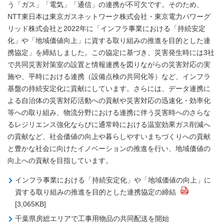
う「ガス」「電気」「通信」の連携が不可欠です。そのため、
NTT東日本は東京ガスネットワーク株式会社・東京電力パワーグ
リッド株式会社と2022年に「インフラ事業における「持続安定
化」や「地域価値向上」に資する取り組みの推進を目的とした連
携協定」を締結しました。この協定に基づき、災害発生時には3社
で共同災害対策室の設置と情報連携を図りながらの災害対応の実
施や、平時における連携（設備点検の共同化等）など、インフラ
基盤の持続安定化に貢献にしています。さらには、データ連携に
よる自治体の災害対応活動への貢献や災害対応の迅速化・効率化
等への取り組み、物流分野における連携に伴う災害時へのさらな
るレジリエンス強化ならびに通常時における温室効果ガス削減へ
の貢献など、社会価値の向上や暮らしやすいまちづくりへの貢献
と豊かな社会に向けたイノベーションの推進を行い、地域価値の
向上への貢献を目指しています。
インフラ事業における「持続安定化」や「地域価値の向上」に
資する取り組みの推進を目的とした連携協定の締結
[3,065KB]
千葉県房総エリアで工事用物品の共同配送を開始