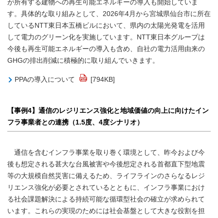
が所有する建物への再生可能エネルギーの導入も開始していま
す。具体的な取り組みとして、2026年4月から宮城県仙台市に所在
しているNTT東日本五橋ビルにおいて、県内の太陽光発電を活用
して電力のグリーン化を実施しています。NTT東日本グループは
今後も再生可能エネルギーの導入も含め、自社の電力活用由来の
GHGの排出削減に積極的に取り組んでいきます。
PPAの導入について
[794KB]
【事例4】通信のレジリエンス強化と地域価値の向上に向けたイン
フラ事業者との連携（1.5度、4度シナリオ）
通信を含むインフラ事業を取り巻く環境として、昨今および今
後も想定される甚大な台風被害や今後想定される首都直下型地震
等の大規模自然災害に備えるため、ライフラインのさらなるレジ
リエンス強化が必要とされているとともに、インフラ事業におけ
る社会課題解決による持続可能な循環型社会の確立が求められて
います。これらの実現のためには社会基盤として大きな役割を担