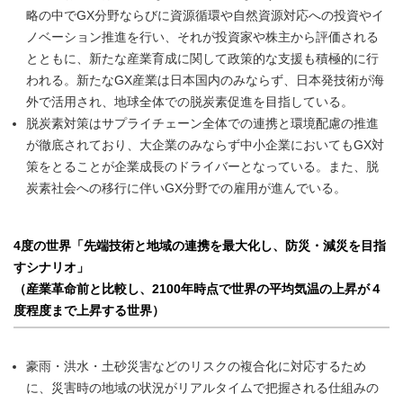
略の中でGX分野ならびに資源循環や自然資源対応への投資やイ
ノベーション推進を行い、それが投資家や株主から評価される
とともに、新たな産業育成に関して政策的な支援も積極的に行
われる。新たなGX産業は日本国内のみならず、日本発技術が海
外で活用され、地球全体での脱炭素促進を目指している。
脱炭素対策はサプライチェーン全体での連携と環境配慮の推進
が徹底されており、大企業のみならず中小企業においてもGX対
策をとることが企業成長のドライバーとなっている。また、脱
炭素社会への移行に伴いGX分野での雇用が進んでいる。
4度の世界「先端技術と地域の連携を最大化し、防災・減災を目指
すシナリオ」
（産業革命前と比較し、2100年時点で世界の平均気温の上昇が４
度程度まで上昇する世界）
豪雨・洪水・土砂災害などのリスクの複合化に対応するため
に、災害時の地域の状況がリアルタイムで把握される仕組みの