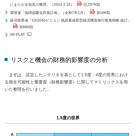
にまたがる知見の整理」（2024.3.18）
[3,297KB]
環境省「地球温暖化対策計画」（令和7年2月）
[816KB]
経済産業省「GX2040ビジョン 脱炭素成長型経済構造移行推進戦略 改訂」
[688KB]
AP-PLAT
リスクと機会の財務的影響度の分析
まずは、設定したシナリオを基として1.5度・4度の世界におけ
る発生可能性と重要度（財務影響度）に関してマトリックスを用
いた整理を行いました。
1.5度の世界