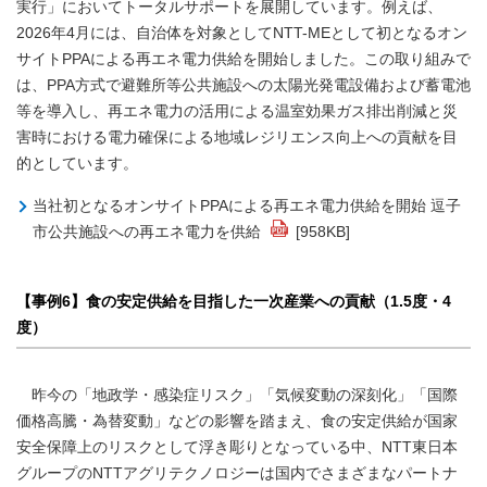
実行」においてトータルサポートを展開しています。例えば、
2026年4月には、自治体を対象としてNTT-MEとして初となるオン
サイトPPAによる再エネ電力供給を開始しました。この取り組みで
は、PPA方式で避難所等公共施設への太陽光発電設備および蓄電池
等を導入し、再エネ電力の活用による温室効果ガス排出削減と災
害時における電力確保による地域レジリエンス向上への貢献を目
的としています。
当社初となるオンサイトPPAによる再エネ電力供給を開始 逗子
市公共施設への再エネ電力を供給
[958KB]
【事例6】食の安定供給を目指した一次産業への貢献（1.5度・4
度）
昨今の「地政学・感染症リスク」「気候変動の深刻化」「国際
価格高騰・為替変動」などの影響を踏まえ、食の安定供給が国家
安全保障上のリスクとして浮き彫りとなっている中、NTT東日本
グループのNTTアグリテクノロジーは国内でさまざまなパートナ