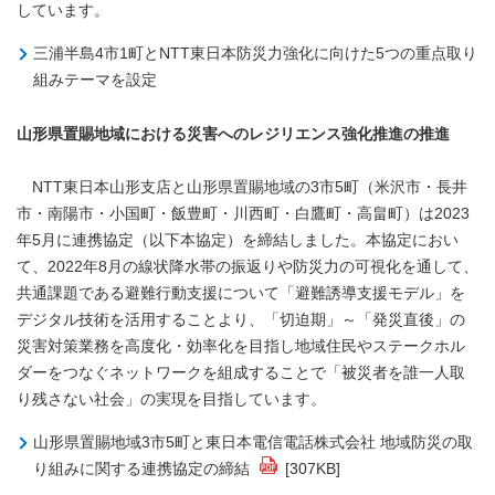
しています。
三浦半島4市1町とNTT東日本防災力強化に向けた5つの重点取り
組みテーマを設定
山形県置賜地域における災害へのレジリエンス強化推進の推進
NTT東日本山形支店と山形県置賜地域の3市5町（米沢市・長井
市・南陽市・小国町・飯豊町・川西町・白鷹町・高畠町）は2023
年5月に連携協定（以下本協定）を締結しました。本協定におい
て、2022年8月の線状降水帯の振返りや防災力の可視化を通して、
共通課題である避難行動支援について「避難誘導支援モデル」を
デジタル技術を活用することより、「切迫期」～「発災直後」の
災害対策業務を高度化・効率化を目指し地域住民やステークホル
ダーをつなぐネットワークを組成することで「被災者を誰一人取
り残さない社会」の実現を目指しています。
山形県置賜地域3市5町と東日本電信電話株式会社 地域防災の取
り組みに関する連携協定の締結
[307KB]