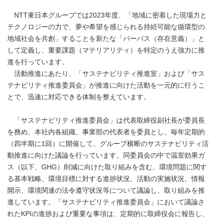
NTT東日本グループでは2023年度、「地域に密着した現場力と
テクノロジーの力で、夢や希望を感じられる持続可能な循環型の
地域社会を共創」することを新たな「パーパス（存在意義）」と
して定義し、重要課題（マテリアリティ）を特定のうえ強力に推
進を行っています。
活動推進にあたり、「サステナビリティ推進室」および「サス
テナビリティ推進委員会」が推進に向けた活動を一元的に行うこ
とで、迅速に対応できる体制を整えています。
「サステナビリティ推進委員会」は代表取締役副社長が委員長
を務め、本社内各組織、事業部の代表者を委員とし、毎年定期的
（四半期に1回）に開催して、グループ横断のサステナビリティ活
動推進に向けた議論を行っています。同委員会の中で温室効果ガ
ス（以下、GHG）削減に向けた取り組みを含む、環境問題に関す
る基本戦略、環境目標に対する進捗状況、活動の実施状況、情報
開示、環境関連の法令遵守状況等について議論し、取り組みを推
進しています。「サステナビリティ推進委員会」において議論さ
れたKPIの進捗および重要な事項は、定期的に取締役会に報告し、