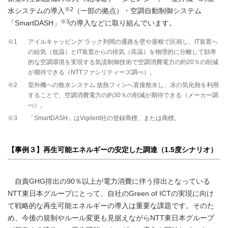
※2
水システムの導入
（一部の拠点）・空調自動制御システム
※3
「SmartDASH」
の導入などに取り組んでいます。
※1
アイルキャッピング:ラック列間の通路を壁や屋根で区画し、IT装置へ
の給気（低温）とIT装置からの排気（高温）を物理的に分離して効率
的な空調環境を実現する気流制御技術で空調消費電力の約20％の削減
が期待できる（NTTファシリティーズ調べ）。
※2
室外機への散水システム:放熱フィンへ直接散水し、水の気化熱を利用
することで、空調消費電力の約30％の削減が期待できる（メーカー調
べ）。
※3
「SmartDASH」はVigilent社の登録商標、または商標。
【事例３】再生可能エネルギーの安定した調達（1.5度シナリオ）
自責GHG排出の90％以上が電力消費に伴う排出となっている
NTT東日本グループにとって、自社のGreen of ICTの実現に向け
て戦略的な再生可能エネルギーの導入は重要な課題です。そのた
め、今後の規制やルール変更も見据えながらNTT東日本グループ