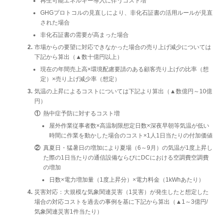
再生可能エネルギー導入に伴うコスト増
GHGプロトコルの見直しにより、非化石証書の活用ルールが見直
された場合
非化石証書の需要が高まった場合
市場からの要望に対応できなかった場合の売り上げ減少については
下記から算出（▲数十億円以上）
現在の年間売上高×環境配慮要請のある顧客売り上げの比率（想
定）×売り上げ減少率（想定）
気温の上昇によるコストについては下記より算出（▲数億円～10億
円）
①
熱中症予防に対するコスト増
屋外作業従事者数×高温制限想定日数×深夜早朝等気温が低い
時間に作業を動かした場合のコスト×1人1日当たりの付加価値
②
真夏日・猛暑日の増加により夏場（6～9月）の気温が1度上昇し
た際の1日当たりの通信設備ならびにDCにおける空調費空調費
の増加
日数×電力増加量（1度上昇分）×電力料金（1kWhあたり）
災害対応：大規模な気象関連災害（1災害）が発生したと想定した
場合の対応コストを過去の事例を基に下記から算出（▲1～3億円/
気象関連災害1件当たり）