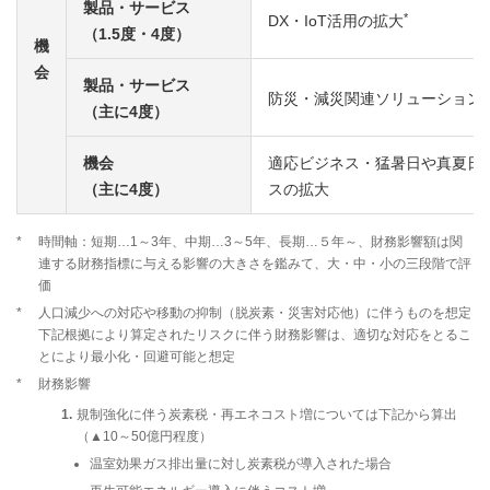
製品・サービス
*
DX・IoT活用の拡大
（1.5度・4度）
機
会
製品・サービス
防災・減災関連ソリューション
（主に4度）
機会
適応ビジネス・猛暑日や真夏日
（主に4度）
スの拡大
*
時間軸：短期…1～3年、中期…3～5年、長期…５年～、財務影響額は関
連する財務指標に与える影響の大きさを鑑みて、大・中・小の三段階で評
価
*
人口減少への対応や移動の抑制（脱炭素・災害対応他）に伴うものを想定
下記根拠により算定されたリスクに伴う財務影響は、適切な対応をとるこ
とにより最小化・回避可能と想定
*
財務影響
規制強化に伴う炭素税・再エネコスト増については下記から算出
（▲10～50億円程度）
温室効果ガス排出量に対し炭素税が導入された場合