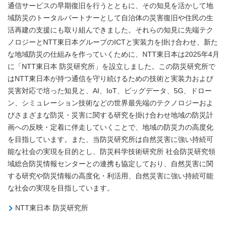
通信サービスの早期復旧を行うとともに、その知見を活かして地
域防災のトータルパートナーとして自治体の災害復旧や住民の生
活再建の支援にも取り組んできました。それらの知見に先端テク
ノロジーとNTT東日本グループのICTと実装力を掛け合わせ、新た
な地域防災の仕組みを作っていくために、NTT東日本は2025年4月
に「NTT東日本 防災研究所」を設立しました。この防災研究所で
はNTT東日本が持つ通信を守り続けるための技術と実装力および
災害対応で培った知見と、AI、IoT、ビッグデータ、5G、ドロー
ン、シミュレーション技術などの世界最先端のテクノロジーおよ
びさまざまな防災・災害に関する研究を掛け合わせ地域の防災計
画への反映・定着に伴走していくことで、地域の防災力の高度化
を目指しています。また、当防災研究所は自然災害に強い持続可
能な社会の実現を目的とし、防災科学技術研究所 社会防災研究領
域総合防災情報センターとの連携も協定しており、自然災害に関
する研究や防災情報の高度化・利活用、自然災害に強い持続可能
な社会の実現を目指しています。
NTT東日本 防災研究所