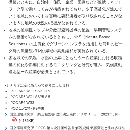
構築とともに、自治体・住民・企業・医療などが連携しネット
ワーク型で動くしくみが構築されており、少子高齢化が進んで
いく地域においても災害時に要配慮者が取り残されることがな
いように地域の状況の把握がなされている。
地域の脆弱性マップや分散型避難拠点の配置・早期警報システ
ムの整備がなされているとともに、NbS（Nature Based
Solutions）の主流化でグリーンインフラを活用した河川のピー
ク時の流量緩和や沿岸域の高潮緩和が実施されている。
各地域での気温・水温の上昇にともなう一次産業における収穫
量の変化や影響に対するモニタリングと研究が進み、気候変動
適応型一次産業が必要とされている。
●シナリオ設定にあたって参考にした資料
IPCC AR6 WG1 SSP1-1.9
IPCC AR6 WG1 SSP5-8.5
IPCC AR6 WG3
IPCC 1.5℃特別報告書
国立環境研究所「統合報告書 政策決定者向けサマリー」（2023年3月）
[4,186KB]
国立環境研究所「IPCC 第６次評価報告書 解説資料 気候変動と生物多様性