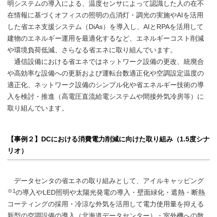
明システムの導入による、温度センサによって認識した人の在不
在情報に基づくオフィスの照明の点消灯・調光の実施やAIを活用
した省エネ支援システム（DiAs）を導入し、AIとRPAを活用して
建物のエネルギー運用を最適化するなど、エネルギーコスト削減
や環境負荷低減、さらなる省エネに取り組んでいます。
通信設備における省エネではネットワーク設備の更改、統廃合
や高効率な設備への更新および運転台数適正化や空調設定温度の
適正化、ネットワーク設備のシンプル化や省エネルギー技術の導
入を検討・推進（高電圧直流給電システムや間接外気冷房等）に
取り組んでいます。
【事例２】DCにおける消費電力削減に向けた取り組み（1.5度シナ
リオ）
データセンタの省エネの取り組みとして、アイルキャッピング
※1
の導入やLED照明や太陽光発電の導入・壁面緑化・遮熱・断熱
コーティングの採用・冷涼な外気を活用して電力使用量を抑える
新型の空調設備の導入（北海道データセンター）・室外機への散