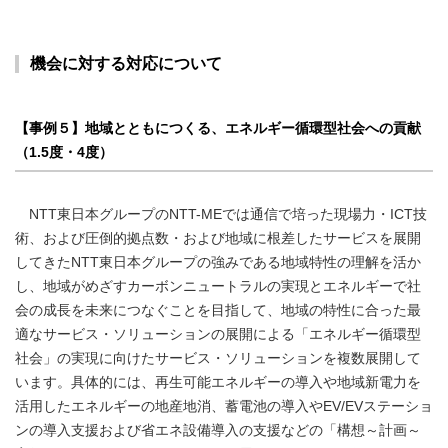
機会に対する対応について
【事例５】地域とともにつくる、エネルギー循環型社会への貢献
（1.5度・4度）
NTT東日本グループのNTT-MEでは通信で培った現場力・ICT技
術、および圧倒的拠点数・および地域に根差したサービスを展開
してきたNTT東日本グループの強みである地域特性の理解を活か
し、地域がめざすカーボンニュートラルの実現とエネルギーで社
会の成長を未来につなぐことを目指して、地域の特性に合った最
適なサービス・ソリューションの展開による「エネルギー循環型
社会」の実現に向けたサービス・ソリューションを複数展開して
います。具体的には、再生可能エネルギーの導入や地域新電力を
活用したエネルギーの地産地消、蓄電池の導入やEV/EVステーショ
ンの導入支援および省エネ設備導入の支援などの「構想～計画～