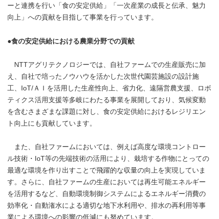
ーと連携を行い「食の安定供給」「一次産業の成長と伝承、魅力
向上」への貢献を目指して事業を行っています。
●食の安定供給における農業分野での貢献
NTTアグリテクノロジーでは、自社ファームでの生産販売に加
え、自社で培ったノウハウを活かした次世代園芸施設の設計施
工、IoT/ＡＩを活用した生産性向上、省力化、遠隔営農支援、ロボ
ティクス活用支援等多岐にわたる事業を展開しており、気候変動
を含むさまざまな課題に対し、食の安定供給におけるレジリエン
ト向上にも貢献しています。
また、自社ファームにおいては、例えば高度な環境コントロー
ル技術・IoT等の先端技術の活用により、栽培する作物にとっての
最適な環境を作り出すことで飛躍的な収量の向上を実現していま
す。さらに、自社ファームの生産においては再生可能エネルギー
を活用するなど、自動環境制御システムによるエネルギー消費の
効率化・自動潅水による適切な地下水利用や、排水の再利用等事
業による環境への影響の低減にも努めています。