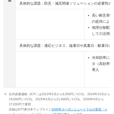
会
具体的な課題：防災・減災関連ソリューションの必要性の
高い耐災害性
の提供による
地理分散配置
しての活用提
具体的な課題：適応ビジネス、猛暑日や真夏日・酷暑日に
冷却効率に優
タ（高効率空
導入
※
社内炭素価格（ICP）は2022年5月から6,500円／t-CO
、2024年10月から
2
19,000円／t-CO
、2025年4月から21,000円／t-CO
、2026年4月から
2
2
27,000円で運用
詳細はNTT東日本ウェブサイト
2040年カーボンニュートラルの実現「イ