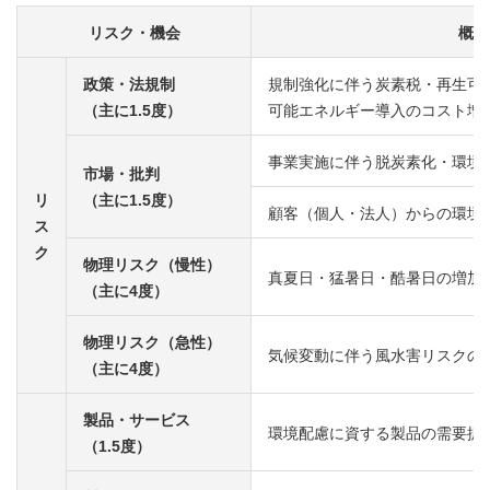
リスク・機会
概要
政策・法規制
規制強化に伴う炭素税・再生可
（主に1.5度）
可能エネルギー導入のコスト増
事業実施に伴う脱炭素化・環境
市場・批判
リ
（主に1.5度）
顧客（個人・法人）からの環境
ス
ク
物理リスク（慢性）
真夏日・猛暑日・酷暑日の増加
（主に4度）
物理リスク（急性）
気候変動に伴う風水害リスクの
（主に4度）
製品・サービス
環境配慮に資する製品の需要拡
（1.5度）