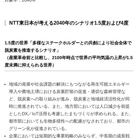
対象年：2040年
NTT東日本が考える2040年のシナリオ1.5度および4度
1.5度の世界「多様なステークホルダーとの共創により社会全体で
脱炭素を推進するシナリオ」
（産業革命前と比較し、2100年時点で世界の平均気温の上昇が1.5
度未満に抑えられる世界）
地域の発展や社会課題の解決にもつながる再生可能エネルギー
導入や農地土壌における炭素貯留の促進・適切な森林管理な
ど、脱炭素への取り組みが進み、脱炭素と地域経済活性化が同
時に推進されている。また、地方部においては人口減少を前提
としたDX／IoT活用も考慮したまちづくりが求められる。また、
都市部においても生物多様性への配慮がなされており、都市の
グリーン化が促進されている。
企業においては短期的な事業戦略のみならず、中長期の成長戦