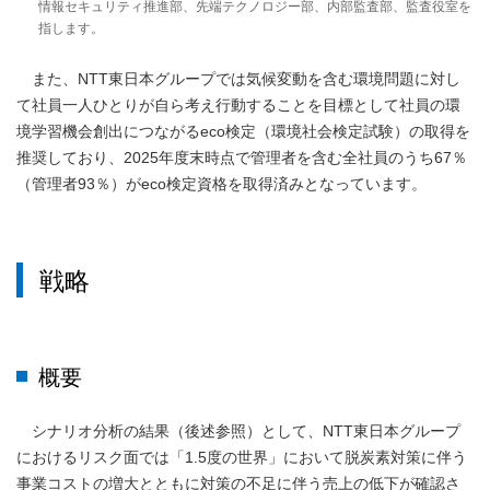
情報セキュリティ推進部、先端テクノロジー部、内部監査部、監査役室を
指します。
また、NTT東日本グループでは気候変動を含む環境問題に対し
て社員一人ひとりが自ら考え行動することを目標として社員の環
境学習機会創出につながるeco検定（環境社会検定試験）の取得を
推奨しており、2025年度末時点で管理者を含む全社員のうち67％
（管理者93％）がeco検定資格を取得済みとなっています。
戦略
概要
シナリオ分析の結果（後述参照）として、NTT東日本グループ
におけるリスク面では「1.5度の世界」において脱炭素対策に伴う
事業コストの増大とともに対策の不足に伴う売上の低下が確認さ