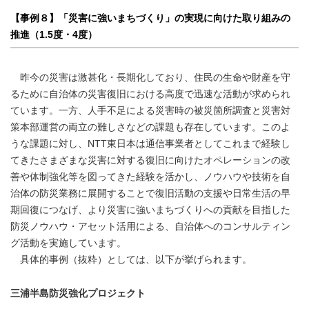
【事例８】「災害に強いまちづくり」の実現に向けた取り組みの
推進（1.5度・4度）
昨今の災害は激甚化・長期化しており、住民の生命や財産を守
るために自治体の災害復旧における高度で迅速な活動が求められ
ています。一方、人手不足による災害時の被災箇所調査と災害対
策本部運営の両立の難しさなどの課題も存在しています。このよ
うな課題に対し、NTT東日本は通信事業者としてこれまで経験し
てきたさまざまな災害に対する復旧に向けたオペレーションの改
善や体制強化等を図ってきた経験を活かし、ノウハウや技術を自
治体の防災業務に展開することで復旧活動の支援や日常生活の早
期回復につなげ、より災害に強いまちづくりへの貢献を目指した
防災ノウハウ・アセット活用による、自治体へのコンサルティン
グ活動を実施しています。
具体的事例（抜粋）としては、以下が挙げられます。
三浦半島防災強化プロジェクト