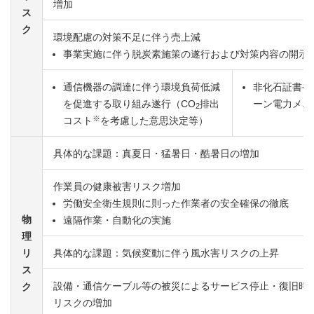
増加
ス
ク
環境配慮の対策不足に伴う売上減
事業実施に伴う脱炭素施策の遂行および対策内容の開示
通信機器の調達に伴う環境負荷低減
非化石証書や
を促進する取り組み遂行（CO
排出
ーン電力メニ
2
※
コスト
を考慮した意思決定等）
具体的な課題：真夏日・猛暑日・酷暑日の増加
作業員の健康被害リスク増加
労働安全衛生規則に則った作業者の安全確保の徹底
物
遠隔作業・自動化の実施
理
リ
具体的な課題：気候変動に伴う風水害リスクの上昇
ス
設備・通信ケーブル等の被災によるサービス停止・復旧時
ク
リスクの増加