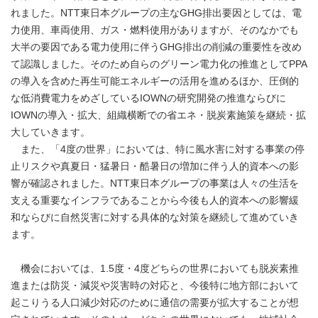
れました。NTT東日本グループの主なGHG排出要因としては、電
力使用、車両使用、ガス・燃料使用がありますが、そのなかでも
大半の要因である電力使用に伴うGHG排出の削減の重要性を改め
て認識しました。そのため自らのグリーン電力化の推進としてPPA
の導入を含めた再生可能エネルギーの活用を進めるほか、圧倒的
な低消費電力をめざしているIOWNの研究開発の推進ならびに
IOWNの導入・拡大、組織横断での省エネ・脱炭素施策を継続・拡
大していきます。
また、「4度の世界」においては、特に風水害に対する事業の停
止リスクや真夏日・猛暑日・酷暑日の増加に伴う人的資本への影
響が確認されました。NTT東日本グループの事業は人々の生活を
支える重要なインフラであることから今後も人的資本への影響緩
和ならびに自然災害に対する具体的な対策を継続して進めていき
ます。
機会においては、1.5度・4度どちらの世界においても脱炭素推
進または防災・減災や災害時の対応と、今後特に地方部において
起こりうる人口減少対応のために通信の需要が拡大することが想