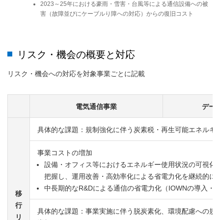
2023～25年における豪雨・雪害・台風等による通信設備への被
害（故障並びにケーブルり障への対応）からの復旧コスト
リスク・機会の概要と対応
リスク・機会への対応を対象事業ごとに記載
電気通信事業
デー
具体的な課題：規制強化に伴う炭素税・再生可能エネルギ
事業コストの増加
設備・オフィス等におけるエネルギー使用状況の可視化
把握し、運用改善・高効率化による省電力化を継続的に
中長期的なR&Dによる通信の省電力化（IOWNの導入・
移
行
具体的な課題：事業実施に伴う脱炭素化、環境配慮への規
リ