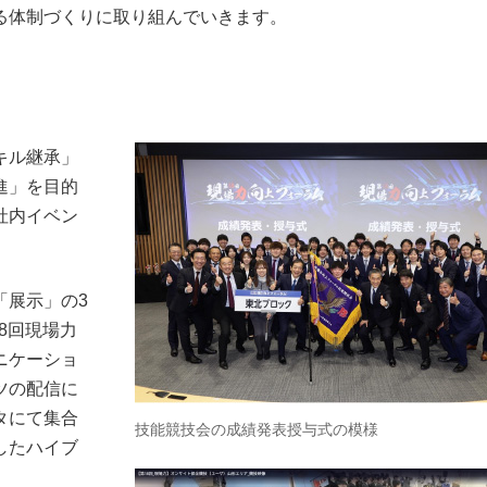
る体制づくりに取り組んでいきます。
キル継承」
進」を目的
社内イベン
「展示」の3
8回現場力
ニケーショ
ツの配信に
タにて集合
技能競技会の成績発表授与式の模様
したハイブ