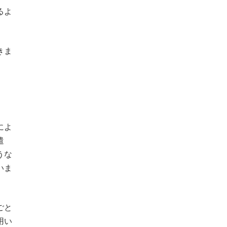
るよ
きま
によ
遣
うな
いま
ごと
用い