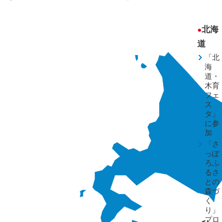
北海
●
道
「北
海
道・
木育
フェ
ス
タ」
に参
加
「さ
っぽ
ろふ
るさ
との
森づ
く
り」
プロ