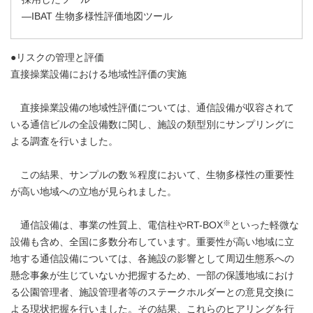
―IBAT 生物多様性評価地図ツール
●リスクの管理と評価
直接操業設備における地域性評価の実施
直接操業設備の地域性評価については、通信設備が収容されて
いる通信ビルの全設備数に関し、施設の類型別にサンプリングに
よる調査を行いました。
この結果、サンプルの数％程度において、生物多様性の重要性
が高い地域への立地が見られました。
※
通信設備は、事業の性質上、電信柱やRT-BOX
といった軽微な
設備も含め、全国に多数分布しています。重要性が高い地域に立
地する通信設備については、各施設の影響として周辺生態系への
懸念事象が生じていないか把握するため、一部の保護地域におけ
る公園管理者、施設管理者等のステークホルダーとの意見交換に
よる現状把握を行いました。その結果、これらのヒアリングを行