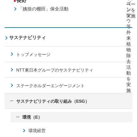
長野
●
ゴ
ペー
「姨捨の棚田」保全活動
ン
ンを
ソ
実施
ウ
等
外
サステナビリティ
来
植
物
トップメッセージ
除
去
活
NTT東日本グループのサステナビリティ
動
を
実
ステークホルダーエンゲージメント
施
サステナビリティの取り組み（ESG）
環境（E）
環境経営