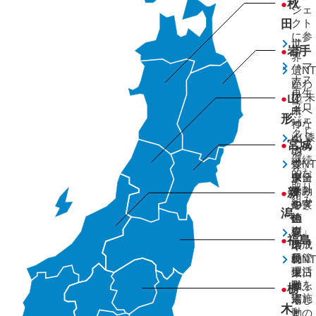
秋
●
ジェ
クト
田
に参
世
加
岩手
●
界
ハマ
遺
「NT
ナス
産
いわ
再生
の
て 未
山
●
プロ
白
来へ
形
ジェ
神
つな
クト
山
ぐ 漆
ゲ
宮城
●
への
地
の
ン
継続
で
森」
「NT
ジ
的な
ブ
保全
東日
ボ
取り
ナ
活動
本み
タ
新
●
組み
の
を実
やぎ
ル
潟
植
施
の
生
樹
森」
息
ト
福島
●
活
の成
環
キ
動
長管
境
の
「NT
理活
保
エ
東日
動を
護
サ
本ふ
栃
●
実施
活
場
くし
木
動
と
まの