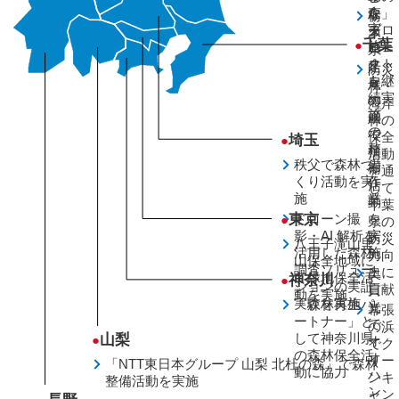
を
な
森」
栃
実
る
プロ
木
千葉
●
施
ビ
ジェ
県
オ
クト
足
防災
ト
を継
尾
林・
ー
続実
の
海岸
プ
施
山
林の
の
で
保全
埼玉
●
整
植
活動
秩父で森林づ
備
樹
を通
くり活動を実
作
活
じて
施
業
動
千葉
東京
ドローン撮
を
●
県の
影・AI 解析を
実
防災
八王子滝山里
活用した森林
施
力向
山保全地域に
調査ソリュー
上に
奥
て緑地保全活
神奈川
●
ションの実証
貢献
日
動を実施
実験を実施
「森林再生パ
光
幕張
ートナー」と
で
の浜
して神奈川県
山梨
●
オ
でク
の森林保全活
オ
リー
「NTT東日本グループ 山梨 北杜の森」で森林
動に協力
ハ
ンキ
整備活動を実施
ン
ャン