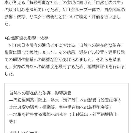
本が考える「持続可能な社会」の実現に向けた「自然との共生」
の取り組みを深めていくため、NTTグループ一体で、自然関連の
影響・依存、リスク・機会などについて特定・評価を行いまし
た。
●自然関連の影響・依存
NTT東日本所有の通信ビルにおける、自然への潜在的な依存・
影響に関して検討しました。その結果、通信ビル設置・運用段階
での周辺生態系への影響などがあげられました。それらを踏ま
え、実際の自然への影響度を検討するため、地域性評価を行いま
した。
自然への潜在的な依存・影響調査
―周辺生態系（陸上・淡水・海洋等）への影響（設置に伴う
土地改変や騒音・振動等、空中構造物への鳥類衝突等）
―地形を維持する機能への依存（土砂流出・斜面崩壊防止
等）
採用したツール