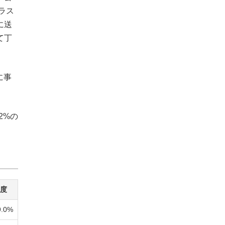
ラス
に送
て丁
に事
2%の
年度
9.0%