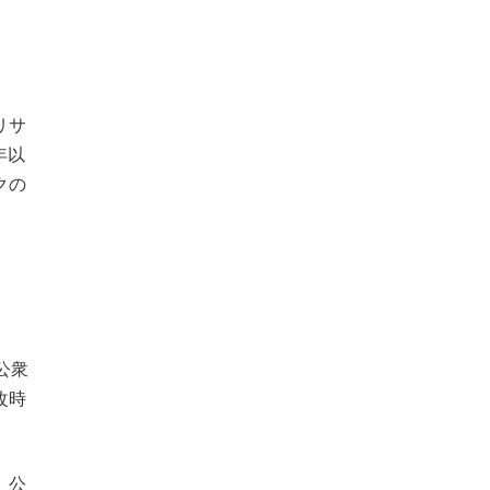
リサ
年以
クの
公衆
改時
、公