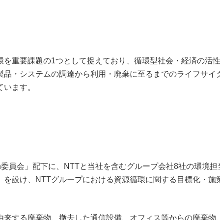
環を重要課題の1つとして捉えており、循環型社会・経済の活
製品・システムの調達から利用・廃棄に至るまでのライフサイ
ています。
vation委員会」配下に、NTTと当社を含むグループ会社8社の環境
」を設け、NTTグループにおける資源循環に関する目標化・施
由来する廃棄物、撤去した通信設備、オフィス等からの廃棄物