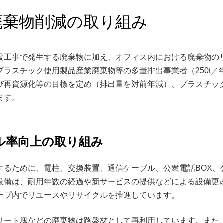
廃棄物削減の取り組み
建設工事で発生する廃棄物に加え、オフィス内における廃棄物の
プラスチック使用製品産業廃棄物等の多量排出事業者（250t／
び再資源化等の目標を定め（排出量を対前年減）、プラスチッ
ます。
ル率向上の取り組み
するために、電柱、交換装置、通信ケーブル、公衆電話BOX、
設備は、耐用年数の経過や新サービスの提供などによる設備更
ープ内でリユースやリサイクルを推進しています。
リート塊などの廃棄物は路盤材として再利用しています。また