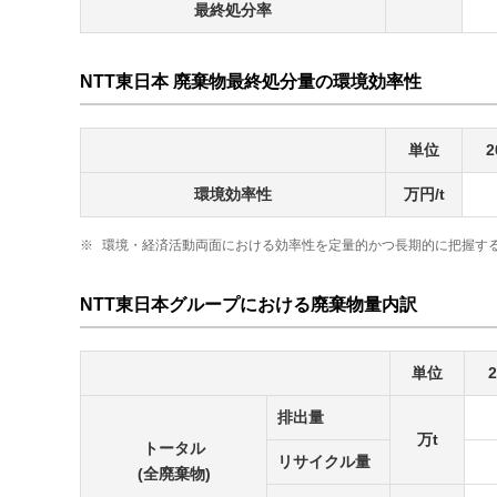
最終処分率
NTT東日本 廃棄物最終処分量の環境効率性
単位
2
環境効率性
万円/t
※
環境・経済活動両面における効率性を定量的かつ長期的に把握す
NTT東日本グループにおける廃棄物量内訳
単位
排出量
万t
トータル
リサイクル量
(全廃棄物)