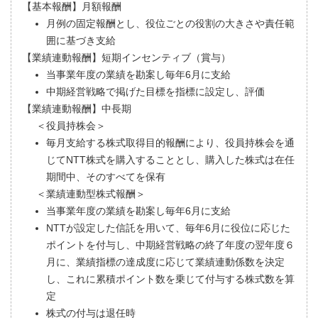
【基本報酬】月額報酬
月例の固定報酬とし、役位ごとの役割の大きさや責任範
囲に基づき支給
【業績連動報酬】短期インセンティブ（賞与）
当事業年度の業績を勘案し毎年6月に支給
中期経営戦略で掲げた目標を指標に設定し、評価
【業績連動報酬】中長期
＜役員持株会＞
毎月支給する株式取得目的報酬により、役員持株会を通
じてNTT株式を購入することとし、購入した株式は在任
期間中、そのすべてを保有
＜業績連動型株式報酬＞
当事業年度の業績を勘案し毎年6月に支給
NTTが設定した信託を用いて、毎年6月に役位に応じた
ポイントを付与し、中期経営戦略の終了年度の翌年度６
月に、業績指標の達成度に応じて業績連動係数を決定
し、これに累積ポイント数を乗じて付与する株式数を算
定
株式の付与は退任時