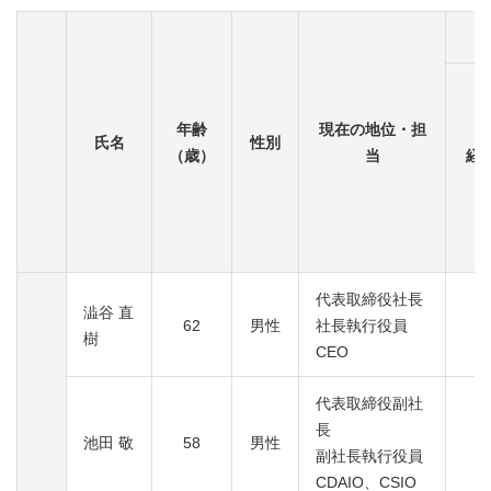
年齢
現在の地位・担
氏名
性別
（歳）
当
経
代表取締役社長
澁谷 直
62
男性
社長執行役員
樹
CEO
代表取締役副社
長
池田 敬
58
男性
副社長執行役員
CDAIO、CSIO