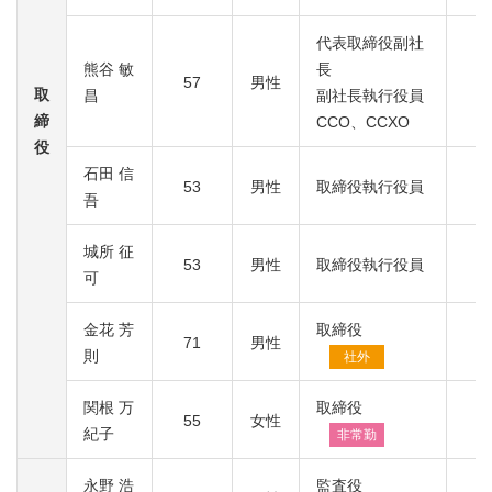
代表取締役副社
熊谷 敏
長
57
男性
取
昌
副社長執行役員
締
CCO、CCXO
役
石田 信
53
男性
取締役執行役員
吾
城所 征
53
男性
取締役執行役員
可
金花 芳
取締役
71
男性
則
社外
関根 万
取締役
55
女性
紀子
非常勤
永野 浩
監査役