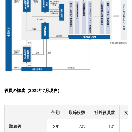
役員の構成（2025年7月現在）
任期
取締役数
社外役員数
女
取締役
2年
7名
1名