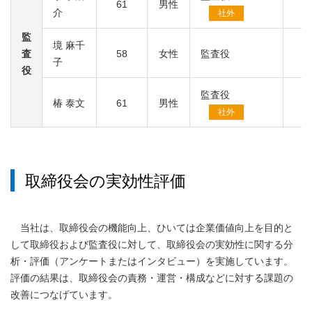
61
男性
介
社外
監
境 麻千
査
58
女性
監査役
子
役
監査役
椿 泰文
61
男性
社外
取締役会の実効性評価
当社は、取締役会の機能向上、ひいては企業価値向上を目的と
して取締役および監査役に対して、取締役会の実効性に関する分
析・評価（アンケートまたはインタビュー）を実施しています。
評価の結果は、取締役会の責務・運営・構成などに対する課題の
改善につなげています。