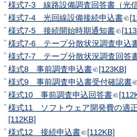
様式7-3 線路設備調査回答書（光
様式7-4 光回線設備接続申込書
[
様式7-5 接続開始時期通知書
[11
様式7-6 テープ分散状況調査申込
様式7-7 テープ分散状況調査回答
様式8 事前調査申込書
[123KB]
様式9 事前調査申込書受付確認書
様式10 事前調査申込回答書
[112
様式11 ソフトウェア開発費の適
[112KB]
様式12 接続申込書
[112KB]