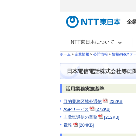
企
NTT東日本について
ホーム
>
企業情報
>
公開情報
>
情報webステ
日本電信電話株式会社等に
活用業務実施基準
目的業務区域外通信
[232KB]
ASPサービス
[272KB]
非電気通信の業務
[212KB]
電報
[204KB]