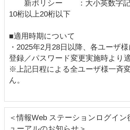
新ポリシー ：大小英数字記号（
10桁以上20桁以下
■適用時期について
・2025年2月28日以降、各ユー
登録／パスワード変更実施時より
※上記日程による全ユーザ様一斉
ん。
＜情報Web ステーションログイ
ューアルのお知らせ＞