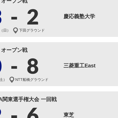
オープン戦
3
-
2
慶応義塾大学
日（日）
下田グラウンド
オープン戦
0
-
8
三菱重工East
（土）
NTT船橋グラウンド
BA関東選手権大会 一回戦
2
-
6
東芝