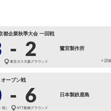
東京都企業秋季大会 一回戦
3
-
2
鷺宮製作所
> 詳
）
東京ガス大森グラウンド
オープン戦
0
-
6
日本製鉄鹿島
・祝）
NTT船橋グラウンド