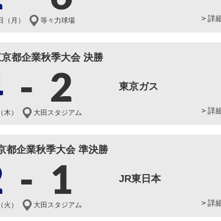
> 詳
7日（月）
等々力球場
度東京都企業秋季大会 決勝
4
-
2
東京ガス
> 詳
日（木）
大田スタジアム
東京都企業秋季大会 準決勝
2
-
1
JR東日本
> 詳
日（火）
大田スタジアム