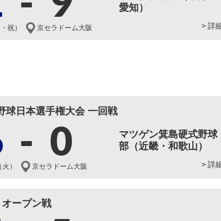
1
-
9
愛知）
> 詳
月・祝）
京セラドーム大阪
野球日本選手権大会 一回戦
6
-
0
マツゲン箕島硬式野球
部（近畿・和歌山）
> 詳
（火）
京セラドーム大阪
オープン戦