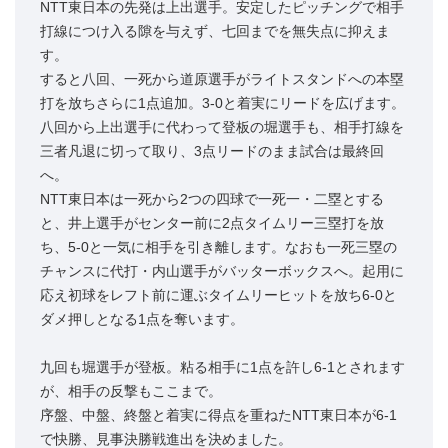
NTT東日本の先発は上出選手。安定したピッチングで相手
打線につけ入る隙を与えず、七回までを無失点に抑えま
す。
すると八回、一死から道原選手がライトスタンドへの本塁
打を放ちさらに1点追加。3-0と着実にリードを広げます。
八回から上出選手に代わって登板の堀選手も、相手打線を
三者凡退に切って取り、3点リードのまま試合は最終回
へ。
NTT東日本は一死から2つの四球で一死一・二塁とする
と、井上選手がセンター前に2点タイムリー三塁打を放
ち、5-0と一気に相手を引き離します。なおも一死三塁の
チャンスに代打・内山選手がバッターボックスへ。起用に
応え初球をレフト前に運ぶタイムリーヒットを放ち6-0と
ダメ押しとなる1点を奪います。
九回も堀選手が登板。粘る相手に1点を許し6-1とされます
が、相手の反撃もここまで。
序盤、中盤、終盤と着実に得点を重ねたNTT東日本が6-1
で快勝、見事決勝戦進出を決めました。