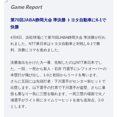
Game Report
第70回JABA静岡大会 準決勝 トヨタ自動車に6-1で
快勝
4月8日、浜松球場にて第70回JABA静岡大会 準決勝が行わ
れました。NTT東日本はトヨタ自動車と対戦し6-1で勝
利、決勝にコマを進めました。
決勝進出をかけた大一番、先制したのはNTT東日本でし
た。一回、一死から新人・石井 巧選手にレフトオーバーの
本塁打が飛び出し、1-0と初回からリードを奪います。
さらに五回には先頭打者・下川選手がセンター前ヒットで
出塁します。山下選手の打席で下川選手が盗塁、さらに暴
投も重なり一気に三塁を陥れます。一死三塁の場面で火ノ
浦選手がライト前にタイムリーヒットを放ち追加点、2-0
とします。