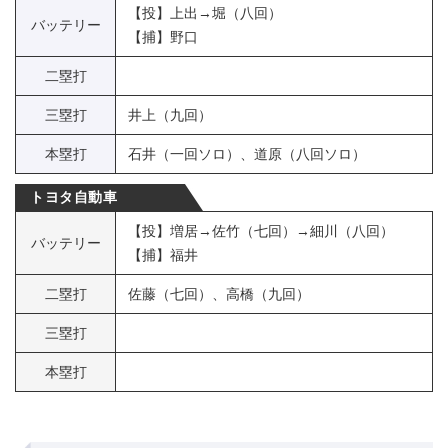
【投】上出→堀（八回）
バッテリー
【捕】野口
二塁打
三塁打
井上（九回）
本塁打
石井（一回ソロ）、道原（八回ソロ）
トヨタ自動車
【投】増居→佐竹（七回）→細川（八回）
バッテリー
【捕】福井
二塁打
佐藤（七回）、高橋（九回）
三塁打
本塁打