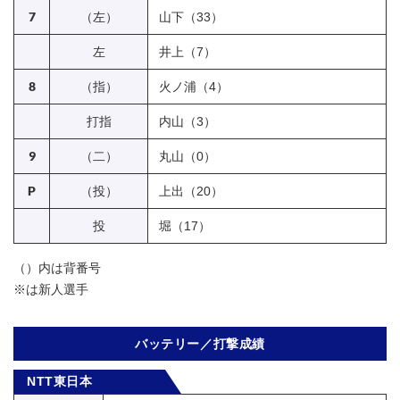
7
（左）
山下（33）
左
井上（7）
8
（指）
火ノ浦（4）
打指
内山（3）
9
（二）
丸山（0）
P
（投）
上出（20）
投
堀（17）
（）内は背番号
※は新人選手
バッテリー／打撃成績
NTT東日本