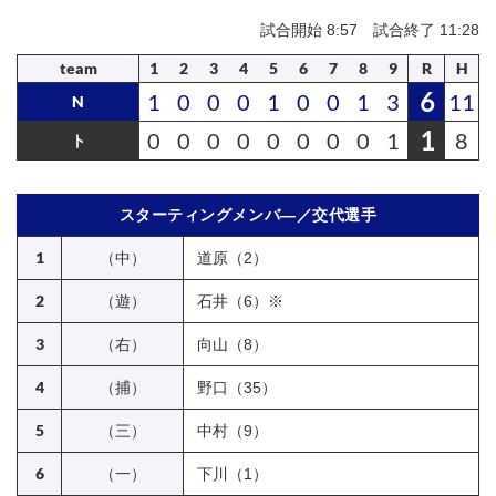
試合開始 8:57 試合終了 11:28
team
1
2
3
4
5
6
7
8
9
R
H
6
1
0
0
0
1
0
0
1
3
11
N
1
0
0
0
0
0
0
0
0
1
8
ト
スターティングメンバ―／交代選手
1
（中）
道原（2）
2
（遊）
石井（6）※
3
（右）
向山（8）
4
（捕）
野口（35）
5
（三）
中村（9）
6
（一）
下川（1）