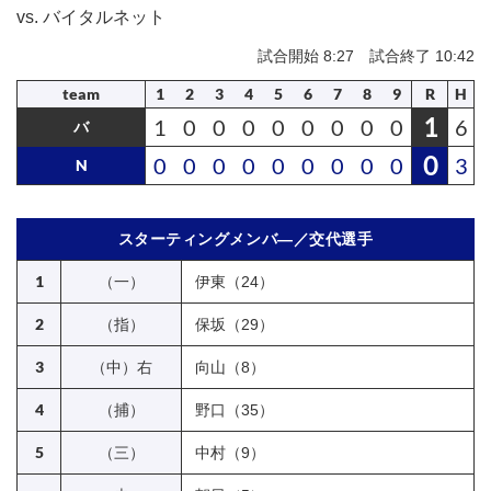
vs. バイタルネット
試合開始 8:27 試合終了 10:42
team
1
2
3
4
5
6
7
8
9
R
H
1
1
0
0
0
0
0
0
0
0
6
バ
0
0
0
0
0
0
0
0
0
0
3
N
スターティングメンバ―／交代選手
1
（一）
伊東（24）
2
（指）
保坂（29）
3
（中）右
向山（8）
4
（捕）
野口（35）
5
（三）
中村（9）