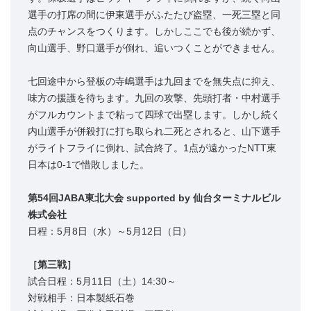
選手の打席の間に伊東選手がふたたび盗塁、一死三塁と同
点のチャンスをつくります。しかしここでも後が続かず、
向山選手、野口選手が倒れ、追いつくことができません。
七回途中から登板の寺嶋選手は九回までを無失点に抑え、
味方の援護を待ちます。九回の攻撃、先頭打者・中村選手
がフルカウントまで粘って四球で出塁します。しかし続く
内山選手が併殺打に打ち取られ二死とされると、山下選手
がライトフライに倒れ、試合終了。1点が遠かったNTT東
日本は0-1で惜敗しました。
第54回JABA東北大会 supported by 仙台ターミナルビル
株式会社
日程：5月8日（水）～5月12日（日）
［第三戦］
試合日程：5月11日（土）14:30～
対戦相手：日本製紙石巻