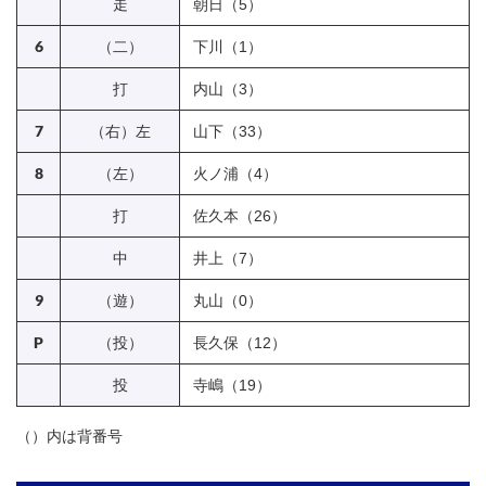
走
朝日（5）
6
（二）
下川（1）
打
内山（3）
7
（右）左
山下（33）
8
（左）
火ノ浦（4）
打
佐久本（26）
中
井上（7）
9
（遊）
丸山（0）
P
（投）
長久保（12）
投
寺嶋（19）
（）内は背番号