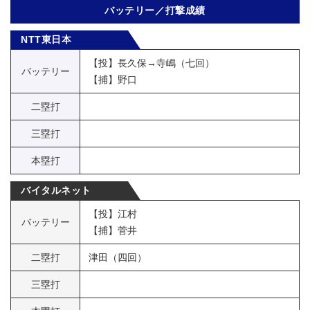
バッテリー／打撃成績
NTT東日本
【投】長久保→寺嶋（七回）
バッテリー
【捕】野口
二塁打
三塁打
本塁打
バイタルネット
【投】江村
バッテリー
【捕】菅井
二塁打
津田（四回）
三塁打