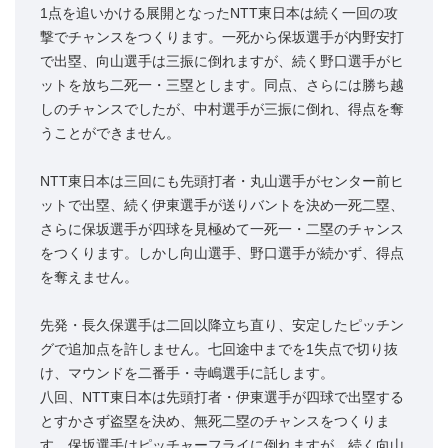
1点を追いかける展開となったNTT東日本は続く一回の攻
撃でチャンスをつくります。一死から保坂選手が内野安打
で出塁、向山選手は三振に倒れますが、続く野口選手がヒ
ットを放ち二死一・三塁とします。同点、さらには勝ち越
しのチャンスでしたが、中村選手が三振に倒れ、得点を奪
うことができません。
NTT東日本は三回にも先頭打者・丸山選手がセンター前ヒ
ットで出塁、続く伊東選手が送りバントを決め一死二塁、
さらに保坂選手が四球を見極めて一死一・二塁のチャンス
をつくります。しかし向山選手、野口選手が続かず、得点
を奪えません。
先発・長久保選手は二回以降立ち直り、安定したピッチン
グで追加点を許しません。七回途中までを1失点で切り抜
け、マウンドを二番手・寺嶋選手に託します。
八回、NTT東日本は先頭打者・伊東選手が四球で出塁する
とすかさず盗塁を決め、無死二塁のチャンスをつくりま
す。保坂選手はピッチャーフライに倒れますが、続く向山