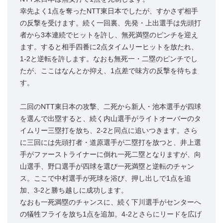
幸先よく1点を奪ったNTT東日本でしたが、すかさず相手
の反撃を受けます。続く一回裏、先発・上出選手は先頭打
者から3本連続でヒットを許し、無死満塁のピンチを迎え
ます。すると相手四番に2点タイムリーヒットを放たれ、
1-2と逆転を許します。なおも無死一・二塁のピンチでし
たが、ここはなんとか抑え、1点差で味方の反撃を待ちま
す。
二回のNTT東日本の攻撃、二死から新人・池本選手が四球
を選んで出塁すると、続く内山選手がライトオーバーのタ
イムリー三塁打を放ち、2-2と同点に追いつきます。さら
に三回には先頭打者・道原選手が二塁打を放つと、井上選
手がファーストライナーに倒れ一死二塁となりますが、向
山選手、野口選手が四球を選び一死満塁と逆転のチャン
ス。ここで中村選手が死球を浴び、押し出しで1点を追
加、3-2と勝ち越しに成功します。
なおも一死満塁のチャンスに、続く下川選手がセンターへ
の犠牲フライを放ち1点を追加。4-2とさらにリードを広げ