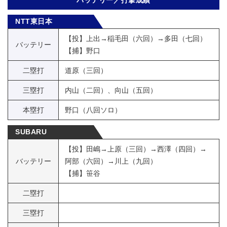
バッテリー／打撃成績
NTT東日本
【投】上出→稲毛田（六回）→多田（七回）
バッテリー
【捕】野口
二塁打
道原（三回）
三塁打
内山（二回）、向山（五回）
本塁打
野口（八回ソロ）
SUBARU
【投】田嶋→上原（三回）→西澤（四回）→
バッテリー
阿部（六回）→川上（九回）
【捕】笹谷
二塁打
三塁打