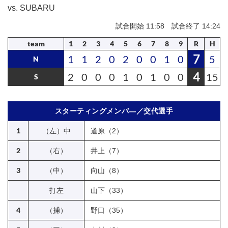
vs. SUBARU
試合開始 11:58 試合終了 14:24
team
1
2
3
4
5
6
7
8
9
R
H
7
1
1
2
0
2
0
0
1
0
5
N
4
2
0
0
0
1
0
1
0
0
15
S
スターティングメンバ―／交代選手
1
（左）中
道原（2）
2
（右）
井上（7）
3
（中）
向山（8）
打左
山下（33）
4
（捕）
野口（35）