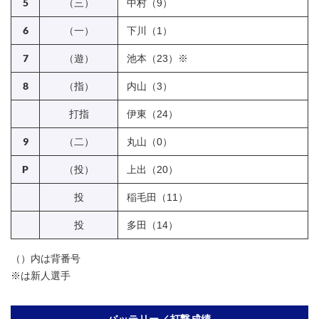
5
（三）
中村（9）
6
（一）
下川（1）
7
（遊）
池本（23）※
8
（指）
内山（3）
打指
伊東（24）
9
（二）
丸山（0）
P
（投）
上出（20）
投
稲毛田（11）
投
多田（14）
（）内は背番号
※は新人選手