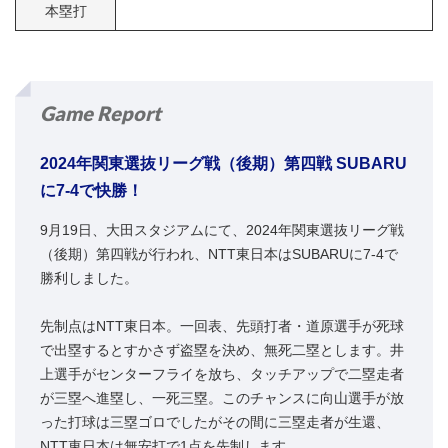
本塁打
Game Report
2024年関東選抜リーグ戦（後期）第四戦 SUBARU
に7-4で快勝！
9月19日、大田スタジアムにて、2024年関東選抜リーグ戦
（後期）第四戦が行われ、NTT東日本はSUBARUに7-4で
勝利しました。
先制点はNTT東日本。一回表、先頭打者・道原選手が死球
で出塁するとすかさず盗塁を決め、無死二塁とします。井
上選手がセンターフライを放ち、タッチアップで二塁走者
が三塁へ進塁し、一死三塁。このチャンスに向山選手が放
った打球は三塁ゴロでしたがその間に三塁走者が生還、
NTT東日本は無安打で1点を先制します。