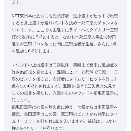
ます。
NTT東日本は五回にも先頭打者・道原選手がヒットで出塁
すると井上選手が送りバントを決め一死二塁のチャンスを
つくります。ここで向山選手にライトへのタイムリー三塁
打が飛び出し5-2とすると、なおも一死三塁の場面で野口
選手が三塁ゴロを放った間に三塁走者が生還、さらに1点
を追加し6-2とします。
マウンドの上出選手は二回以降、四回まで相手に追加点を
許さぬ好投を見せます。五回にヒットと死球で二死一・二
塁のピンチを招くと、次打者にタイムリーヒットを許し1
点を失い6-3とされますが、五回を投げて三失点と先発と
しての役目を果たし、六回からのマウンドを稲毛田選手に
託します。
稲毛田選手は六回を無失点に抑え、七回からは多田選手へ
継投。多田選手はこの回一死三塁のピンチから相手にタイ
ムリーヒットを打たれ1点を失いますが、後続はしっかり
抑え6-4とリードを守ります。