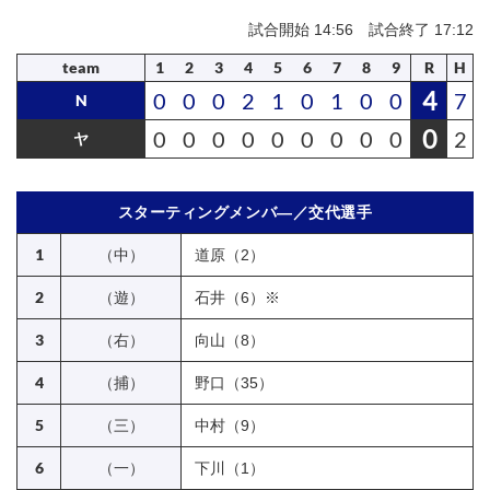
試合開始 14:56 試合終了 17:12
team
1
2
3
4
5
6
7
8
9
R
H
4
0
0
0
2
1
0
1
0
0
7
N
0
0
0
0
0
0
0
0
0
0
2
ヤ
スターティングメンバ―／交代選手
1
（中）
道原（2）
2
（遊）
石井（6）※
3
（右）
向山（8）
4
（捕）
野口（35）
5
（三）
中村（9）
6
（一）
下川（1）