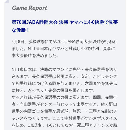
Game Report
第70回JABA静岡大会 決勝 ヤマハに4-0快勝で見事
な優勝！
4月8日、浜松球場にて第70回JABA静岡大会 決勝が行われ
ました。NTT東日本はヤマハと対戦し4-0で勝利、見事に
本大会優勝を決めました。
NTT東日本は、決勝のマウンドに先発・長久保選手を送り
込みます。長久保選手は起用に応え、安定したピッチング
で相手打線につけ入る隙を与えません。六回までを無失点
に抑え、きっちりと先発の役目を果たします。
すると打線が長久保選手の力投に応えます。四回、先頭打
者・向山選手がセンター前ヒットで出塁すると、続く野口
選手の内野ゴロを相手が悪送球。無死一・三塁と先制のチ
ャンスをつくります。ここで中村選手がすかさずスクイズ
を決め、1点先制。1-0としてなお一死二塁とチャンスが続