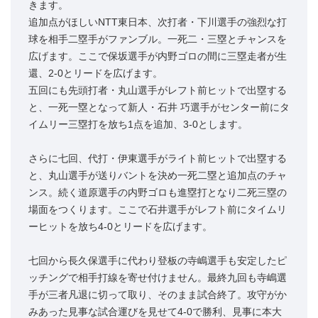
きます。
追加点がほしいNTT東日本、次打者・下川選手の強烈な打
球を相手二塁手がファンブル。一死二・三塁とチャンスを
広げます。ここで保坂選手が内野ゴロの間に三塁走者が生
還、2-0とリードを広げます。
五回にも先頭打者・丸山選手がレフト前ヒットで出塁する
と、一死一塁となって新人・石井 巧選手がセンター前にタ
イムリー三塁打を放ち1点を追加、3-0とします。
さらに七回、代打・伊東選手がライト前ヒットで出塁する
と、丸山選手が送りバントを決め一死二塁と追加点のチャ
ンス。続く道原選手の内野ゴロも進塁打となり二死三塁の
場面をつくります。ここで石井選手がレフト前にタイムリ
ーヒットを放ち4-0とリードを広げます。
七回から長久保選手に代わり登板の寺嶋選手も安定したピ
ッチングで相手打線を寄せ付けません。最終九回も寺嶋選
手が三者凡退に切って取り、そのまま試合終了。攻守がか
みあった見事な試合運びを見せて4-0で勝利、見事に本大