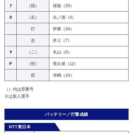
7
（指）
保坂（29）
8
（左）
火ノ浦（4）
打
伊東（24）
左
井上（7）
9
（二）
丸山（0）
P
（投）
長久保（12）
投
寺嶋（19）
（）内は背番号
※は新人選手
バッテリー／打撃成績
NTT東日本