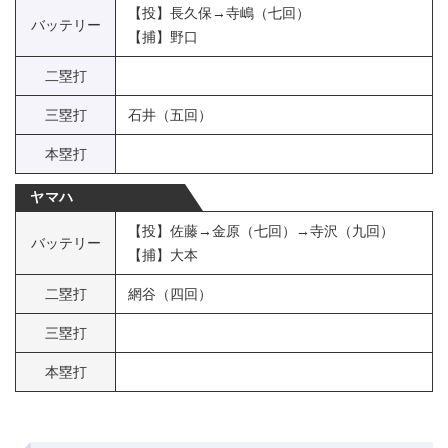
【投】長久保→寺嶋（七回）
バッテリー
【捕】野口
二塁打
三塁打
石井（五回）
本塁打
ヤマハ
【投】佐藤→金原（七回）→寺沢（九回）
バッテリー
【捕】大本
二塁打
網谷（四回）
三塁打
本塁打