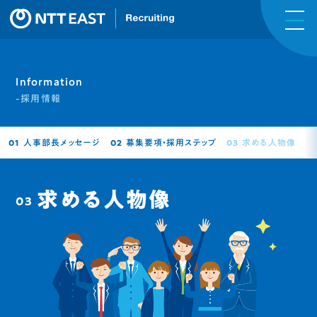
Information
-採用情報
人事部長メッセージ
募集要項・採用ステップ
求める人物像
01
02
03
求める人物像
03