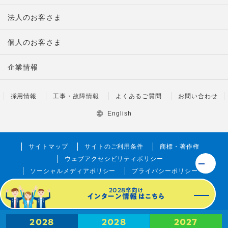
法人のお客さま
個人のお客さま
企業情報
採用情報
工事・故障情報
よくあるご質問
お問い合わせ
English
サイトマップ
サイトのご利用条件
商標・著作権
ウェブアクセシビリティポリシー
ソーシャルメディアポリシー
プライバシーポリシー
調達に係るお取引法人に関する情報の取り扱い
2028卒向け
インターン情報はこちら
©1999 NTT東日本株式会社
2028
2028
2027