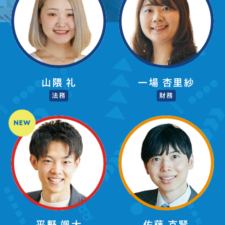
山隈 礼
一場 杏里紗
法務
財務
佐藤 克賢
平野 颯大