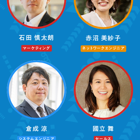
石田 慎太朗
赤沼 美紗子
マーケティング
ネットワークエンジニア
倉成 涼
國立 舞
システムエンジニア
セールス