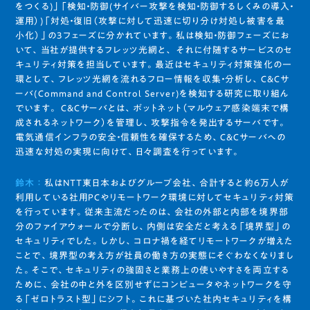
をつくる)」「検知・防御(サイバー攻撃を検知・防御するしくみの導入・
運用）)「対処・復旧（攻撃に対して迅速に切り分け対処し被害を最
小化）」の3フェーズに分かれています。私は検知・防御フェーズにお
いて、当社が提供するフレッツ光網と、 それに付随するサービスのセ
キュリティ対策を担当しています。最近はセキュリティ対策強化の一
環として、フレッツ光網を流れるフロー情報を収集・分析し、C&Cサ
ーバ(Command and Control Server)を検知する研究に取り組ん
でいます。 C&Cサーバとは、ボットネット（マルウェア感染端末で構
成されるネットワーク）を管理し、攻撃指令を発出するサーバです。
電気通信インフラの安全・信頼性を確保するため、C&Cサーバへの
迅速な対処の実現に向けて、日々調査を行っています。
鈴木 ：
私はNTT東日本およびグループ会社、合計すると約6万人が
利用している社用PCやリモートワーク環境に対してセキュリティ対策
を行っています。従来主流だったのは、会社の外部と内部を境界部
分のファイアウォールで分断し、内側は安全だと考える「境界型」の
セキュリティでした。しかし、コロナ禍を経てリモートワークが増えた
ことで、境界型の考え方が社員の働き方の実態にそぐわなくなりまし
た。そこで、セキュリティの強固さと業務上の使いやすさを両立する
ために、会社の中と外を区別せずにコンピュータやネットワークを守
る「ゼロトラスト型」にシフト。これに基づいた社内セキュリティを構