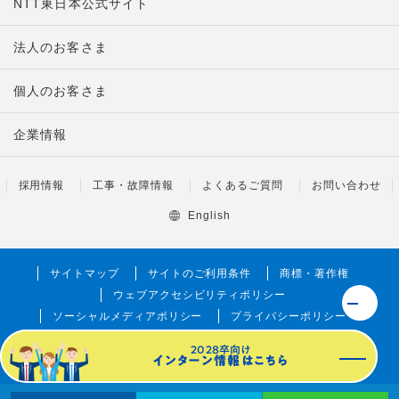
NTT東日本公式サイト
法人のお客さま
個人のお客さま
企業情報
採用情報
工事・故障情報
よくあるご質問
お問い合わせ
English
サイトマップ
サイトのご利用条件
商標・著作権
ウェブアクセシビリティポリシー
ソーシャルメディアポリシー
プライバシーポリシー
調達に係るお取引法人に関する情報の取り扱い
2028卒向け
インターン情報はこちら
©1999 NTT東日本株式会社