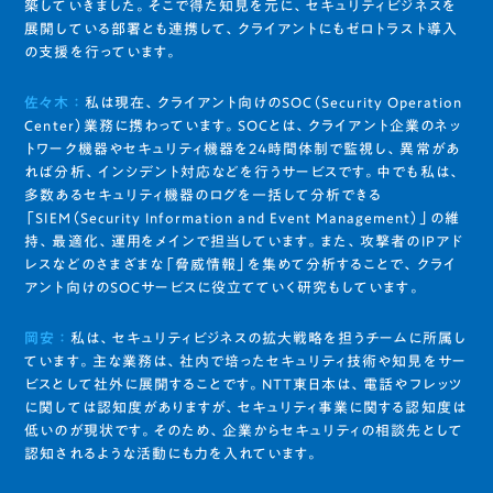
築していきました。そこで得た知見を元に、セキュリティビジネスを
展開している部署とも連携して、クライアントにもゼロトラスト導入
の支援を行っています。
佐々木 ：
私は現在、クライアント向けのSOC（Security Operation
Center）業務に携わっています。SOCとは、クライアント企業のネッ
トワーク機器やセキュリティ機器を24時間体制で監視し、異常があ
れば分析、インシデント対応などを行うサービスです。中でも私は、
多数あるセキュリティ機器のログを一括して分析できる
「SIEM（Security Information and Event Management）」の維
持、最適化、運用をメインで担当しています。また、攻撃者のIPアド
レスなどのさまざまな「脅威情報」を集めて分析することで、クライ
アント向けのSOCサービスに役立てていく研究もしています。
岡安 ：
私は、セキュリティビジネスの拡大戦略を担うチームに所属し
ています。主な業務は、社内で培ったセキュリティ技術や知見をサー
ビスとして社外に展開することです。NTT東日本は、電話やフレッツ
に関しては認知度がありますが、セキュリティ事業に関する認知度は
低いのが現状です。そのため、企業からセキュリティの相談先として
認知されるような活動にも力を入れています。