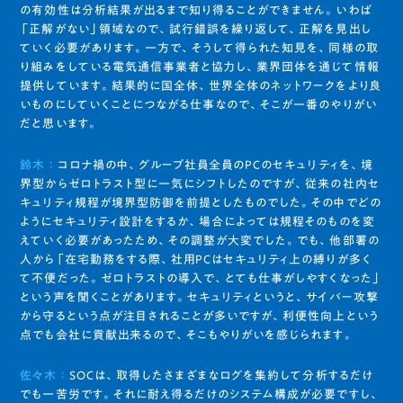
の有効性は分析結果が出るまで知り得ることができません。いわば
「正解がない」領域なので、試行錯誤を繰り返して、正解を見出し
ていく必要があります。一方で、そうして得られた知見を、同様の取
り組みをしている電気通信事業者と協力し、業界団体を通じて情報
提供しています。結果的に国全体、世界全体のネットワークをより良
いものにしていくことにつながる仕事なので、そこが一番のやりがい
だと思います。
鈴木 ：
コロナ禍の中、グループ社員全員のPCのセキュリティを、境
界型からゼロトラスト型に一気にシフトしたのですが、従来の社内セ
キュリティ規程が境界型防御を前提としたものでした。その中でどの
ようにセキュリティ設計をするか、場合によっては規程そのものを変
えていく必要があったため、その調整が大変でした。でも、他部署の
人から「在宅勤務をする際、社用PCはセキュリティ上の縛りが多く
て不便だった。ゼロトラストの導入で、とても仕事がしやすくなった」
という声を聞くことがあります。セキュリティというと、サイバー攻撃
から守るという点が注目されることが多いですが、利便性向上という
点でも会社に貢献出来るので、そこもやりがいを感じられます。
佐々木 ：
SOCは、取得したさまざまなログを集約して分析するだけ
でも一苦労です。それに耐え得るだけのシステム構成が必要ですし、