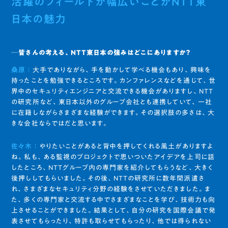
活躍のフィールドが幅広いことがNTT東
日本の魅力
─皆さんの考える、NTT東日本の強みはどこにありますか？
桑原 ：
大手でありながら、手を動かして学べる機会もあり、興味を
持ったことを勉強できるところです。カンファレンスなどを通じて、世
界中のセキュリティエンジニアと交流できる機会がありますし、NTT
の研究所など、東日本以外のグループ会社とも連携していて、一社
に在籍しながらさまざまな経験ができます。その選択肢の多さは、大
きな会社ならではだと思います。
佐々木 ：
やりたいことがあると背中を押してくれる風土がありますよ
ね。私も、ある監視のプロジェクトで思いついたアイデアを上司に話
したところ、NTTグループ内の専門家を紹介してもらうなど、大きく
後押ししてもらいました。その後、NTTの研究所に数年間派遣さ
れ、さまざまなセキュリティ分野の経験をさせていただきました。ま
た、多くの専門家と交流する中でさまざまなことを学び、技術力も向
上させることができました。結果として、自分の研究を国際会議で発
表させてもらったり、特許も取らせてもらったり、他では得られない