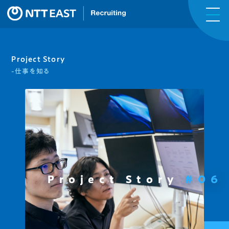
Project Story
-仕事を知る
Project Story
#06