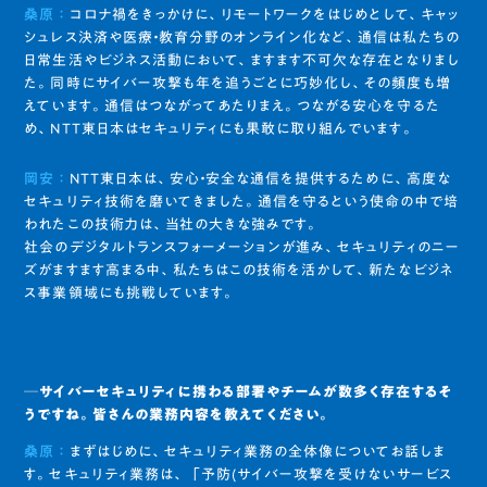
桑原 ：
コロナ禍をきっかけに、リモートワークをはじめとして、キャッ
シュレス決済や医療・教育分野のオンライン化など、通信は私たちの
日常生活やビジネス活動において、ますます不可欠な存在となりまし
た。同時にサイバー攻撃も年を追うごとに巧妙化し、その頻度も増
えています。通信はつながってあたりまえ。つながる安心を守るた
め、NTT東日本はセキュリティにも果敢に取り組んでいます。
岡安 ：
NTT東日本は、安心・安全な通信を提供するために、高度な
セキュリティ技術を磨いてきました。通信を守るという使命の中で培
われたこの技術力は、当社の大きな強みです。
社会のデジタルトランスフォーメーションが進み、セキュリティのニー
ズがますます高まる中、私たちはこの技術を活かして、新たなビジネ
ス事業領域にも挑戦しています。
─サイバーセキュリティに携わる部署やチームが数多く存在するそ
うですね。皆さんの業務内容を教えてください。
桑原 ：
まずはじめに、セキュリティ業務の全体像についてお話しま
す。セキュリティ業務は、 「予防(サイバー攻撃を受けないサービス