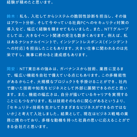
経験が積めたと思います。
鈴木 ：
私も、入社してからシステムの脆弱性診断を担当し、その後
はアラート分析、そして今やっている社員PCへのセキュリティ対策の
導入など、幅広く経験を積ませてもらいました。また、NTTグループ
としては、大きなイベント関連の受注も数多くあります。例えば、私
はあるナショナルイベントで、インシデントレスポンス（インシデント
への対応）を担当したこともあります。大きい仕事に関われるのは光
栄ですし、無事に終わると達成感もあります。
岡安 ：
NTT東日本の強みは、ガバナンスから技術、業務に至るま
で、幅広い機能を自社で備えている点にもあります。この多機能性
があるからこそ、大規模なプロジェクトを手掛けることができ、社内
で磨いた技術や知見をビジネスとして外部に展開できるのだと思い
ます。また、機能の幅広さは、自分が描いているキャリアを実現する
ことにもつながります。私は技術そのものに関心があるというより、
「セキュリティ技術を生かしてさまざまなビジネスができるのではな
いか」と考えて入社しました。結果として、現在はビジネス戦略の業
務に携わっており、多様な動機を持った社員の思いに応えることがで
きる会社だと思います。