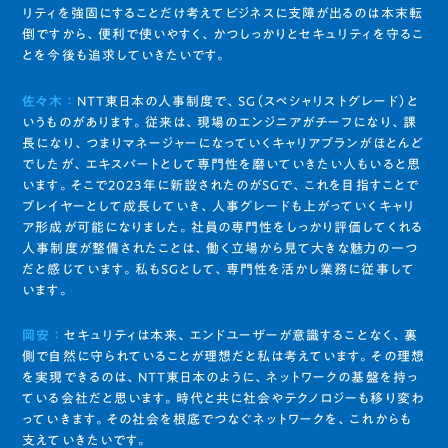
リティを強固にすることだけ考えてビジネスに支障が出るのは本末転
倒ですから、便利で使いやすく、かつしっかりとセキュリティを守るこ
とを今後も追求していきたいです。
佐々木 ：
NTT東日本の人事制度で、SG（スペシャリストグレード）と
いうものがあります。従来は、現場のエンジニアがチーフになり、課
長になり、つまりマネージャーになっていくキャリアプランがほとんど
でしたが、エキスパートとして専門性を磨いていきたい人もいると思
います。そこで2023年に新設されたのがSGで、これを目指すことで
プレイヤーとして成長していき、人事グレードも上がっていくキャリ
ア形成が可能になりました。社員の専門性をしっかり評価してくれる
人事制度が整備されたことは、働く立場から見て大きな魅力の一つ
だと感じています。私もSGとして、専門性を活かし業務に従事して
います。
岡安 ：
セキュリティは本来、エンドユーザーが意識することなく、裏
側で自然に守られていることが理想だと私は考えています。その理想
を実現できるのは、NTT東日本のように、ネットワークの基盤を持っ
ている会社だと思います。時代と共に社会やテクノロジーも移り変わ
っていきます。その社会を根底でつなぐネットワークを、これからも
支えていきたいです。