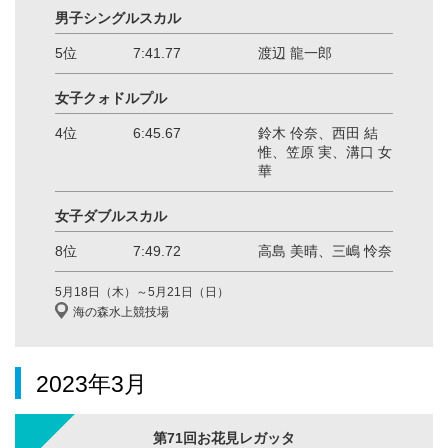
男子シングルスカル
5位
7:41.77
渡辺 龍一郎
女子クォドルプル
4位
6:45.67
鈴木 伶奈、西田 結
惟、笠原 実、溝口 女
華
女子ダブルスカル
8位
7:49.72
高島 美晴、三嶋 怜奈
5月18日（木）～5月21日（日）
海の森水上競技場
2023年3月
第71回お花見レガッタ