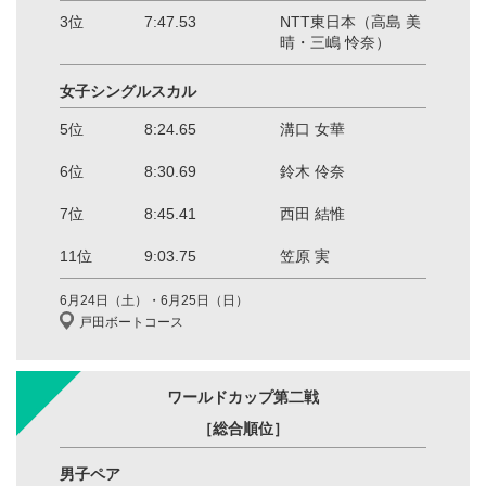
3位
7:47.53
NTT東日本（高島 美
晴・三嶋 怜奈）
女子シングルスカル
5位
8:24.65
溝口 女華
6位
8:30.69
鈴木 伶奈
7位
8:45.41
西田 結惟
11位
9:03.75
笠原 実
6月24日（土）・6月25日（日）
戸田ボートコース
ワールドカップ第二戦
［総合順位］
男子ペア