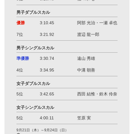
男子ダブルスカル
優勝
3:10.45
阿部 光治・一瀬 卓也
7位
3:21.92
渡辺 龍一郎
男子シングルスカル
準優勝
3:30.74
遠山 秀雄
4位
3:34.95
中溝 朝善
女子ダブルスカル
5位
3:42.65
西田 結惟・鈴木 伶奈
女子シングルスカル
5位
4:00.11
笠原 実
9月21日（木）～9月24日（日）