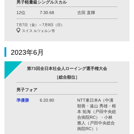
男子軽量級シングルスカル
12位
7:30.68
古田 直輝
7月7日（金）～7月9日（日）
スイス ルツェルン市
2023年6月
第73回全日本社会人ローイング選手権大会
［総合順位］
男子フォア
準優勝
6:20.80
NTT東日本A（中溝
朝善・遠山 秀雄・根
本 拓海（戸田中央総
合病院RC）・小林
雅人（戸田中央総合
病院RC））