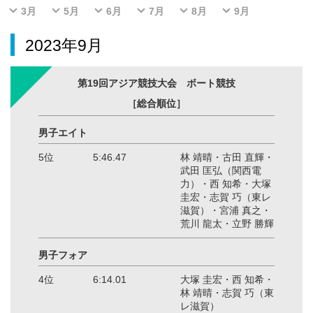
3月
5月
6月
7月
8月
9月
2023年9月
第19回アジア競技大会 ボート競技
［総合順位］
男子エイト
5位
5:46.47
林 靖晴・古田 直輝・
武田 匡弘（関西電
力）・西 知希・大塚
圭宏・志賀 巧（東レ
滋賀）・宮浦 真之・
荒川 龍太・立野 勝輝
男子フォア
4位
6:14.01
大塚 圭宏・西 知希・
林 靖晴・志賀 巧（東
レ滋賀）