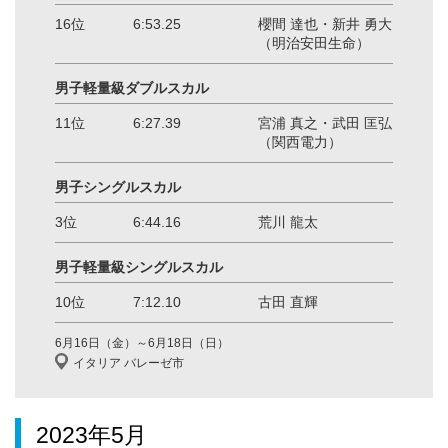
16位
6:53.25
櫻間 達也・新井 勇大
（明治安田生命）
男子軽量級ダブルスカル
11位
6:27.39
宮浦 真之・武田 匡弘
（関西電力）
男子シングルスカル
3位
6:44.16
荒川 龍太
男子軽量級シングルスカル
10位
7:12.10
古田 直輝
6月16日（金）～6月18日（日）
イタリア バレーゼ市
2023年5月