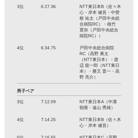
3位
6:27.36
NTT東日本B（佐々木
心・岸本 健吾・中曽
根 祐太（戸田中央総
合病院RC）・植竹
寛弥（戸田中央総合
病院RC））
4位
6:34.75
戸田中央総合病院
RC（高野 勇太
（NTT東日本）・渡
辺 龍一郎（NTT東日
本）・勝又 晋一・高
野 亮介）
男子ペア
3位
7:12.09
NTT東日本A（中溝
朝善・遠山 秀雄）
4位
7:14.25
NTT東日本B（佐々木
心・岸本 健吾）
5位
7:16.55
NTT東日本C（高野