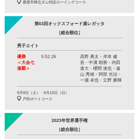
鹿屋市輝北ダム特設ローイングコース
第63回オックスフォード盾レガッタ
［総合順位］
男子エイト
優勝
5:52.26
高野 勇太・岸本 健
＜大会七
吾・中溝 朝善・内田
連覇＞
達大・櫻間 達也・遠
山 秀雄・阿部 光治・
一瀬 卓也・立野 勝輝
9月9日（土）・9月10日（日）
戸田ボートコース
2023年世界選手権
［総合順位］