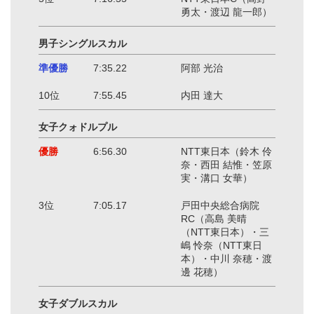
勇太・渡辺 龍一郎）
男子シングルスカル
準優勝
7:35.22
阿部 光治
10位
7:55.45
内田 達大
女子クォドルプル
優勝
6:56.30
NTT東日本（鈴木 伶
奈・西田 結惟・笠原
実・溝口 女華）
3位
7:05.17
戸田中央総合病院
RC（高島 美晴
（NTT東日本）・三
嶋 怜奈（NTT東日
本）・中川 奈穂・渡
邊 花穂）
女子ダブルスカル