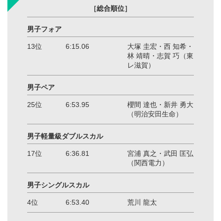
［総合順位］
男子フォア
13位
6:15.06
大塚 圭宏・西 知希・
林 靖晴・志賀 巧（東
レ滋賀）
男子ペア
25位
6:53.95
櫻間 達也・新井 勇大
（明治安田生命）
男子軽量級ダブルスカル
17位
6:36.81
宮浦 真之・武田 匡弘
（関西電力）
男子シングルスカル
4位
6:53.40
荒川 龍太