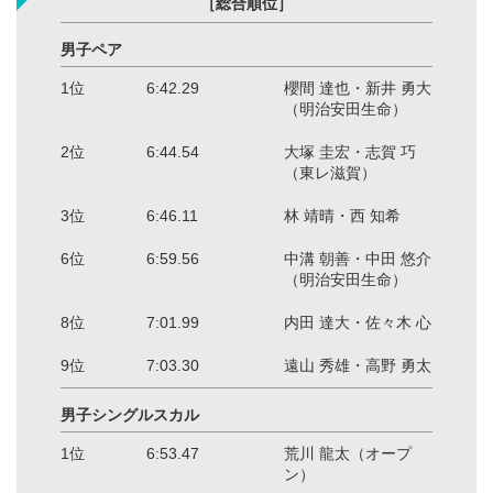
［総合順位］
男子ペア
1位
6:42.29
櫻間 達也・新井 勇大
（明治安田生命）
2位
6:44.54
大塚 圭宏・志賀 巧
（東レ滋賀）
3位
6:46.11
林 靖晴・西 知希
6位
6:59.56
中溝 朝善・中田 悠介
（明治安田生命）
8位
7:01.99
内田 達大・佐々木 心
9位
7:03.30
遠山 秀雄・高野 勇太
男子シングルスカル
1位
6:53.47
荒川 龍太（オープ
ン）