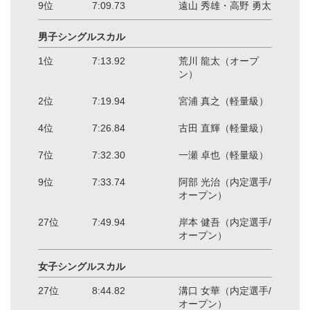
9位
7:09.73
遠山 秀雄・高野 勇太
男子シングルスカル
1位
7:13.92
荒川 龍太（オープ
ン）
2位
7:19.94
宮浦 真之（軽量級）
4位
7:26.84
古田 直輝（軽量級）
7位
7:32.30
一瀬 卓也（軽量級）
9位
7:33.74
阿部 光治（内定選手/
オープン）
27位
7:49.94
岸本 健吾（内定選手/
オープン）
女子シングルスカル
27位
8:44.82
溝口 女華（内定選手/
オープン）