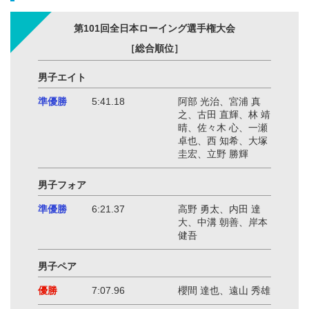
第101回全日本ローイング選手権大会
［総合順位］
男子エイト
準優勝
5:41.18
阿部 光治、宮浦 真
之、古田 直輝、林 靖
晴、佐々木 心、一瀬
卓也、西 知希、大塚
圭宏、立野 勝輝
男子フォア
準優勝
6:21.37
高野 勇太、内田 達
大、中溝 朝善、岸本
健吾
男子ペア
優勝
7:07.96
櫻間 達也、遠山 秀雄