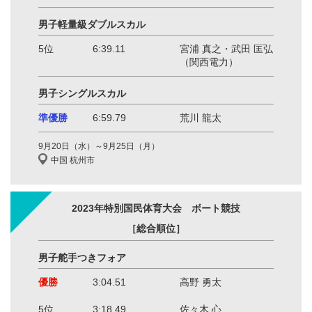
男子軽量級ダブルスカル
5位
6:39.11
宮浦 真之・武田 匡弘
（関西電力）
男子シングルスカル
準優勝
6:59.79
荒川 龍太
9月20日（水）～9月25日（月）
中国 杭州市
2023年特別国民体育大会 ボート競技
［総合順位］
男子舵手つきフォア
優勝
3:04.51
高野 勇太
5位
3:18.49
佐々木 心