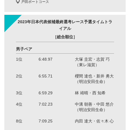
戸田ボートコース
2023年日本代表候補最終選考レース予選タイムトラ
イアル
［総合順位］
男子ペア
1位
6:48.97
大塚 圭宏・志賀 巧
（東レ滋賀）
2位
6:55.71
櫻間 達也・新井 勇大
（明治安田生命）
3位
6:59.29
林 靖晴・西 知希
4位
7:02.23
中溝 朝善・中田 悠介
（明治安田生命）
8位
7:09.25
内田 達大・佐々木 心