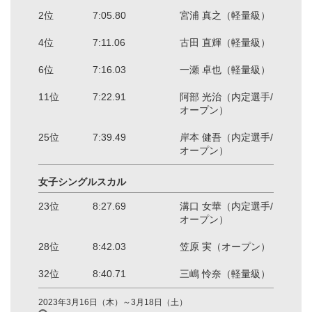
2位
7:05.80
宮浦 真之（軽量級）
4位
7:11.06
古田 直輝（軽量級）
6位
7:16.03
一瀬 卓也（軽量級）
11位
7:22.91
阿部 光治（内定選手/
オープン）
25位
7:39.49
岸本 健吾（内定選手/
オープン）
女子シングルスカル
23位
8:27.69
溝口 女華（内定選手/
オープン）
28位
8:42.03
笠原 実（オープン）
32位
8:40.71
三嶋 怜奈（軽量級）
2023年3月16日（木）～3月18日（土）