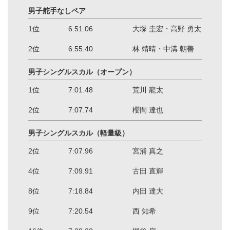
男子舵手なしペア
1位
6:51.06
大塚 圭宏・高野 勇太
2位
6:55.40
林 靖晴・中溝 朝善
男子シングルスカル（オープン）
1位
7:01.48
荒川 龍太
2位
7:07.74
櫻間 達也
男子シングルスカル（軽量級）
2位
7:07.96
宮浦 真之
4位
7:09.91
古田 直輝
8位
7:18.84
内田 達大
9位
7:20.54
西 知希