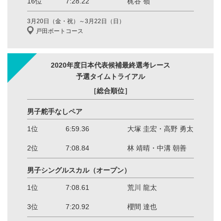
16位
7:28.22
梶谷 嶺
3月20日（金・祝）～3月22日（日）
戸田ボートコース
2020年度日本代表候補最終選考レース
予選タイムトライアル
［総合順位］
男子舵手なしペア
1位
6:59.36
大塚 圭宏・高野 勇太
2位
7:08.84
林 靖晴・中溝 朝善
男子シングルスカル（オープン）
1位
7:08.61
荒川 龍太
3位
7:20.92
櫻間 達也