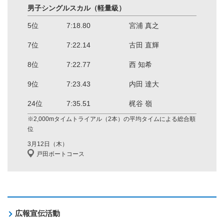
男子シングルスカル（軽量級）
5位
7:18.80
宮浦 真之
7位
7:22.14
古田 直輝
8位
7:22.77
西 知希
9位
7:23.43
内田 達大
24位
7:35.51
梶谷 嶺
※2,000mタイムトライアル（2本）の平均タイムによる総合順
位
3月12日（木）
戸田ボートコース
広報宣伝活動