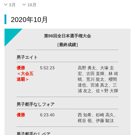
3月
10月
2020年10月
第98回全日本選手権大会
［最終成績］
男子エイト
優勝
5:52.23
高野 勇太、大塚 圭
＜大会五
宏、古田 直輝、林 靖
連覇＞
晴、荒川 龍太、櫻間
達也、宮浦 真之、三
浦 友之、佐々野 大輝
男子舵手なしフォア
優勝
6:23.40
西 知希、杉崎 高久、
梶谷 嶺、伊藤 駿汰
男子舵手なしペア