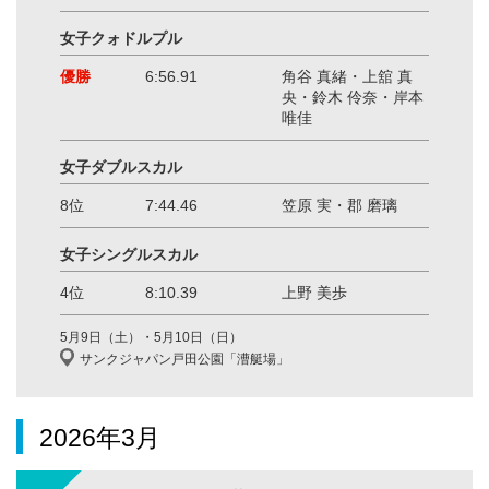
女子クォドルプル
優勝
6:56.91
角谷 真緒・上舘 真
央・鈴木 伶奈・岸本
唯佳
女子ダブルスカル
8位
7:44.46
笠原 実・郡 磨璃
女子シングルスカル
4位
8:10.39
上野 美歩
5月9日（土）・5月10日（日）
サンクジャパン戸田公園「漕艇場」
2026年3月