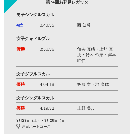
第74回お花見レガッタ
男子シングルスカル
4位
3:49.95
西 知希
女子クォドルプル
優勝
3:30.96
角谷 真緒・上舘 真
央・鈴木 伶奈・岸本
唯佳
女子ダブルスカル
優勝
4:04.18
笠原 実・郡 磨璃
女子シングルスカル
優勝
4:19.32
上野 美歩
3月28日（土）・3月29日（日）
戸田ボートコース