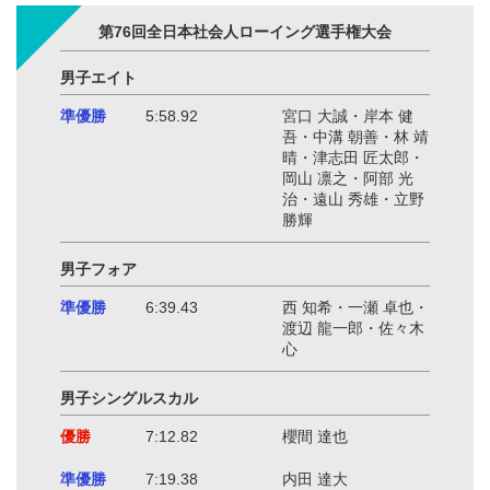
第76回全日本社会人ローイング選手権大会
男子エイト
準優勝
5:58.92
宮口 大誠・岸本 健
吾・中溝 朝善・林 靖
晴・津志田 匠太郎・
岡山 凛之・阿部 光
治・遠山 秀雄・立野
勝輝
男子フォア
準優勝
6:39.43
西 知希・一瀬 卓也・
渡辺 龍一郎・佐々木
心
男子シングルスカル
優勝
7:12.82
櫻間 達也
準優勝
7:19.38
内田 達大