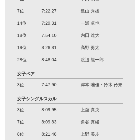
7位
7:22.27
遠山 秀雄
14位
7:29.31
一瀬 卓也
18位
7:54.10
内田 達大
19位
8:26.81
高野 勇太
28位
8:48.04
渡辺 龍一郎
女子ペア
3位
7:47.90
岸本 唯佳・鈴木 伶奈
女子シングルスカル
3位
8:09.95
上舘 真央
7位
8:09.83
角谷 真緒
8位
8:21.48
上野 美歩