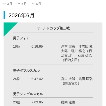
3月
5月
6月
2026年6月
ワールドカップ第三戦
男子フォア
18位
6:18.85
岸本 健吾・津志田 匠
太郎・蛭川 暢之（明
治安田）・石政 雄也
（明治安田）
男子ダブルスカル
24位
6:47.42
宮口 大誠・武田 匡弘
（関西電力）
男子シングルスカル
20位
7:03.05
櫻間 達也