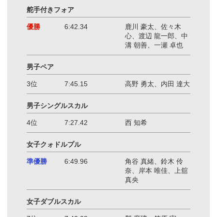
舵手付きフォア
優勝
6:42.34
鹿川 豪太、佐々木
心、渡辺 龍一郎、中
溝 朝善、一瀬 卓也
男子ペア
3位
7:45.15
高野 勇太、内田 達大
男子シングルスカル
4位
7:27.42
西 知希
女子クォドルプル
準優勝
6:49.96
角谷 真緒、鈴木 伶
奈、岸本 唯佳、上舘
真央
女子ダブルスカル