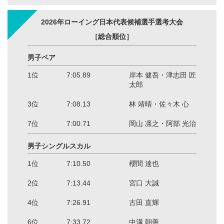
2026年ローイング日本代表候補選手選考大会
［総合順位］
男子ペア
1位
7:05.89
岸本 健吾・津志田 匠
太郎
3位
7:08.13
林 靖晴・佐々木 心
7位
7:00.71
岡山 凛之・阿部 光治
男子シングルスカル
1位
7:10.50
櫻間 達也
2位
7:13.44
宮口 大誠
4位
7:26.91
古田 直輝
6位
7:33.72
中溝 朝善