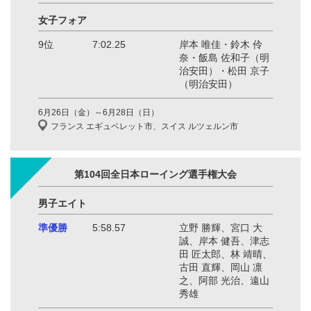
女子フォア
9位
7:02.25
岸本 唯佳・鈴木 伶
奈・飯島 佐和子（明
治安田）・松田 京子
（明治安田）
6月26日（金）～6月28日（日）
フランス エギュベレット市、スイス ルツェルン市
第104回全日本ローイング選手権大会
男子エイト
準優勝
5:58.57
立野 勝輝、宮口 大
誠、岸本 健吾、津志
田 匠太郎、林 靖晴、
古田 直輝、岡山 凛
之、阿部 光治、遠山
秀雄