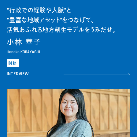
"行政での経験や人脈"と
"豊富な地域アセット"をつなげて、
活気あふれる地方創生モデルをうみだせ。
小林 華子
Hanako KOBAYASHI
財務
INTERVIEW