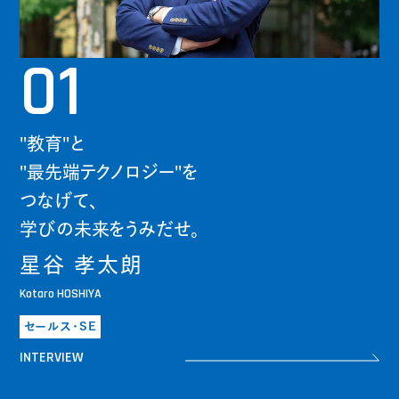
01
"教育"と
"最先端テクノロジー"を
つなげて、
学びの未来をうみだせ。
星谷 孝太朗
Kotaro HOSHIYA
セールス・SE
INTERVIEW