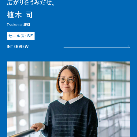
広がりをうみだせ。
植木 司
Tsukasa UEKI
セールス・SE
INTERVIEW