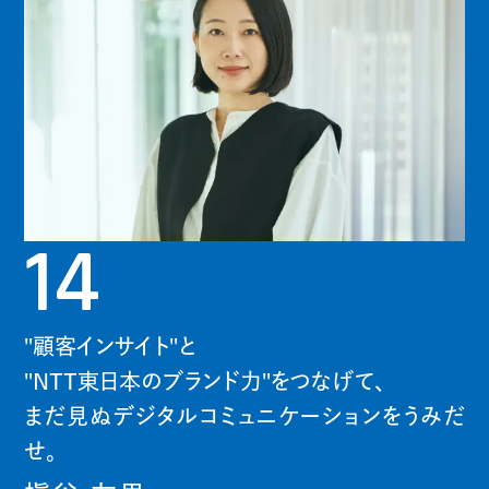
14
"顧客インサイト"と
"NTT東日本のブランド力"をつなげて、
まだ見ぬデジタルコミュニケーションをうみだ
せ。