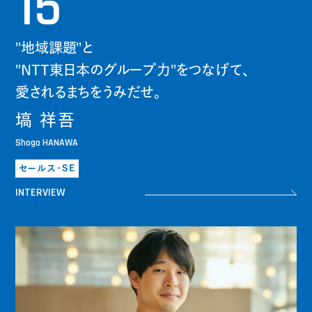
15
"地域課題"と
"NTT東日本のグループ力"をつなげて、
愛されるまちをうみだせ。
塙 祥吾
Shogo HANAWA
セールス・SE
INTERVIEW