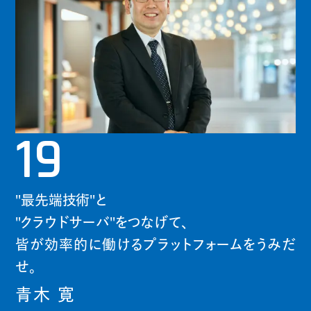
19
"最先端技術"と
"クラウドサーバ"をつなげて、
皆が効率的に働けるプラットフォームをうみだ
せ。
青木 寛