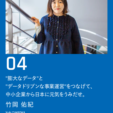
04
"膨大なデータ"と
"データドリブンな事業運営"をつなげて、
中小企業から日本に元気をうみだせ。
竹岡 佑紀
Yuki TAKEOKA