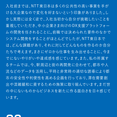
入社前までは、NTT東日本は多くの公共性の高い事業を手が
ける大企業なので変化を好まないという印象がありました。し
かし実際には全く逆で、入社当初から自分が挑戦したいことを
重視していただき、中小企業さま向けのDX支援プラットフォー
ムの開発を任されることに。前職では決められた要件のなかで
システム開発をすることがほとんどでしたが、NTT東日本で
は、どんな課題があり、それに対してどんなものを作るのか自分
たちで考えます。まさにゼロから仕事を生み出せることに、今ま
でにないやりがいや達成感を感じています。また、私の所属す
るチームでは、今、駅周辺と街の再開発に合わせて、都市や人
流などのデータを活用し、平時と非常時の適切な誘導により都
市の安全性や利便性を高める企画を行っており、滞在需要創
出や混雑緩和に資するための施策に取り組んでいます。まだ世
の中にないものからビジネスを新たに作る面白さを日々感じて
います。