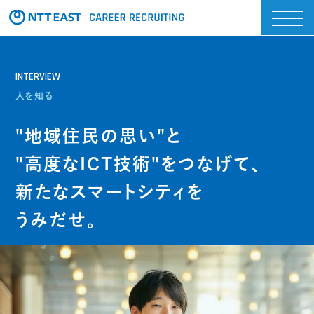
INTERVIEW
人を知る
"地域住民の思い"と
"高度なICT技術"をつなげて、
新たなスマートシティを
うみだせ。