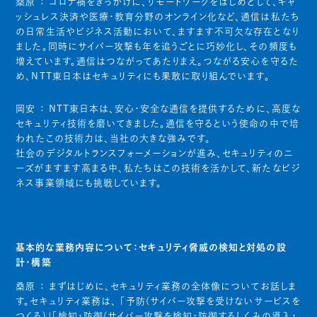
桑原 ：
コロナ禍をきっかけに、リモートワークをはじめとして、キャ
ッシュレス決済や医療・教育分野のオンライン化など、通信は私たち
の日常生活やビジネス活動において、ますます不可欠な存在となり
ました。同時にサイバー攻撃も年を追うごとに巧妙化し、その頻度も
増えています。通信はつながってあたりまえ。つながる安心を守るた
め、NTT東日本はセキュリティにも果敢に取り組んでいます。
岡安 ：
NTT東日本は、安心・安全な通信を提供するために、高度な
セキュリティ技術を磨いてきました。通信を守るという使命の中で培
われたこの技術力は、当社の大きな強みです。
社会のデジタルトランスフォーメーションが進み、セキュリティのニ
ーズがますます高まる中、私たちはこの技術を活かして、新たなビジ
ネス事業領域にも挑戦しています。
基本的な業務内容について：セキュリティ脅威の検知と対処の設
計・構築
桑原 ：
まずはじめに、セキュリティ業務の全体像についてお話しま
す。セキュリティ業務は、 「予防(サイバー攻撃を受けないサービスを
つくる)」「検知・防御(サイバー攻撃を検知・防御するしくみの導入・