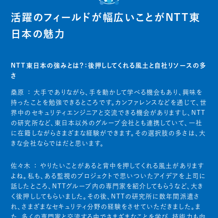
活躍のフィールドが幅広いことがNTT東
日本の魅力
NTT東日本の強みとは？：後押ししてくれる風土と自社リソースの多
さ
桑原 ：
大手でありながら、手を動かして学べる機会もあり、興味を
持ったことを勉強できるところです。カンファレンスなどを通じて、世
界中のセキュリティエンジニアと交流できる機会がありますし、NTT
の研究所など、東日本以外のグループ会社とも連携していて、一社
に在籍しながらさまざまな経験ができます。その選択肢の多さは、大
きな会社ならではだと思います。
佐々木 ：
やりたいことがあると背中を押してくれる風土があります
よね。私も、ある監視のプロジェクトで思いついたアイデアを上司に
話したところ、NTTグループ内の専門家を紹介してもらうなど、大き
く後押ししてもらいました。その後、NTTの研究所に数年間派遣さ
れ、さまざまなセキュリティ分野の経験をさせていただきました。ま
た、多くの専門家と交流する中でさまざまなことを学び、技術力も向