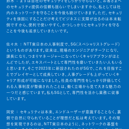
鈴木 ：
まずは自社のセキュリティをしっかり守らないと、お客さまへ
のセキュリティ提供の信頼も揺らいでしまいますから、私としては社
内のネットワークを守ることを今後も続けていきます。ただ、セキュリ
ティを強固にすることだけ考えてビジネスに支障が出るのは本末転
倒ですから、便利で使いやすく、かつしっかりとセキュリティを守る
ことを今後も追求していきたいです。
佐々木 ：
NTT東日本の人事制度で、SG（スペシャリストグレード）
というものがあります。従来は、現場のエンジニアがチーフになり、
課長になり、つまりマネージャーになっていくキャリアプランがほと
んどでしたが、エキスパートとして専門性を磨いていきたい人もいる
と思います。そこで2023年に新設されたのがSGで、これを目指すこ
とでプレイヤーとして成長していき、人事グレードも上がっていくキ
ャリア形成が可能になりました。社員の専門性をしっかり評価してく
れる人事制度が整備されたことは、働く立場から見て大きな魅力の
一つだと感じています。私もSGとして、専門性を活かし業務に従事
しています。
岡安 ：
セキュリティは本来、エンドユーザーが意識することなく、裏
側で自然に守られていることが理想だと私は考えています。その理
想を実現できるのは、NTT東日本のように、ネットワークの基盤を