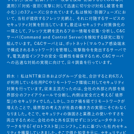
運用）)「対処・復旧（攻撃に対して迅速に切り分け対処し被害を最
小化）」の3フェーズに分かれています。私は検知・防御フェーズにお
いて、当社が提供するフレッツ光網と、 それに付随するサービスの
セキュリティ対策を担当しています。最近はセキュリティ対策強化の
一環として、フレッツ光網を流れるフロー情報を収集・分析し、C&C
サーバ(Command and Control Server)を検知する研究に取り
組んでいます。 C&Cサーバとは、ボットネット（マルウェア感染端末
で構成されるネットワーク）を管理し、攻撃指令を発出するサーバで
す。電気通信インフラの安全・信頼性を確保するため、C&Cサーバ
への迅速な対処の実現に向けて、日々調査を行っています。
鈴木 ：
私はNTT東日本およびグループ会社、合計すると約6万人
が利用している社用PCやリモートワーク環境に対してセキュリティ
対策を行っています。従来主流だったのは、会社の外部と内部を境
界部分のファイアウォールで分断し、内側は安全だと考える「境界
型」のセキュリティでした。しかし、コロナ禍を経てリモートワークが
増えたことで、境界型の考え方が社員の働き方の実態にそぐわなく
なりました。そこで、セキュリティの強固さと業務上の使いやすさを
両立するために、会社の中と外を区別せずにコンピュータやネット
ワークを守る「ゼロトラスト型」にシフト。これに基づいた社内セキュ
リティを構築していきました。そこで得た知見を元に、セキュリティビ