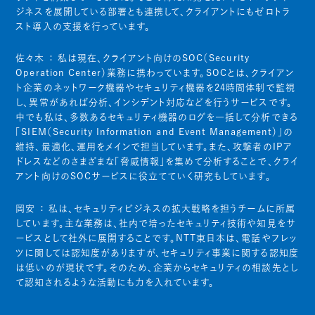
ジネスを展開している部署とも連携して、クライアントにもゼロトラ
スト導入の支援を行っています。
佐々木 ：
私は現在、クライアント向けのSOC（Security
Operation Center）業務に携わっています。SOCとは、クライアン
ト企業のネットワーク機器やセキュリティ機器を24時間体制で監視
し、異常があれば分析、インシデント対応などを行うサービスです。
中でも私は、多数あるセキュリティ機器のログを一括して分析できる
「SIEM（Security Information and Event Management）」の
維持、最適化、運用をメインで担当しています。また、攻撃者のIPア
ドレスなどのさまざまな「脅威情報」を集めて分析することで、クライ
アント向けのSOCサービスに役立てていく研究もしています。
岡安 ：
私は、セキュリティビジネスの拡大戦略を担うチームに所属
しています。主な業務は、社内で培ったセキュリティ技術や知見をサ
ービスとして社外に展開することです。NTT東日本は、電話やフレッ
ツに関しては認知度がありますが、セキュリティ事業に関する認知度
は低いのが現状です。そのため、企業からセキュリティの相談先とし
て認知されるような活動にも力を入れています。