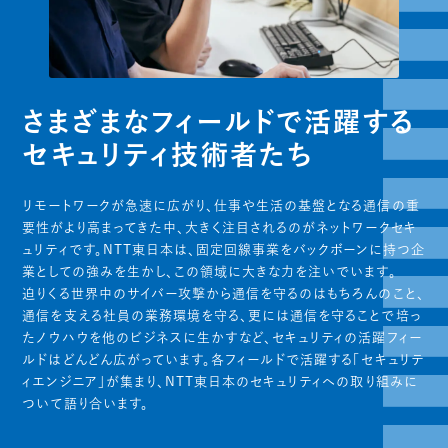
さまざまなフィールドで活躍する
セキュリティ技術者たち
リモートワークが急速に広がり、仕事や生活の基盤となる通信の重
要性がより高まってきた中、大きく注目されるのがネットワークセキ
ュリティです。NTT東日本は、固定回線事業をバックボーンに持つ企
業としての強みを生かし、この領域に大きな力を注いでいます。
迫りくる世界中のサイバー攻撃から通信を守るのはもちろんのこと、
通信を支える社員の業務環境を守る、更には通信を守ることで培っ
たノウハウを他のビジネスに生かすなど、セキュリティの活躍フィー
ルドはどんどん広がっています。各フィールドで活躍する「セキュリテ
ィエンジニア」が集まり、NTT東日本のセキュリティへの取り組みに
ついて語り合います。