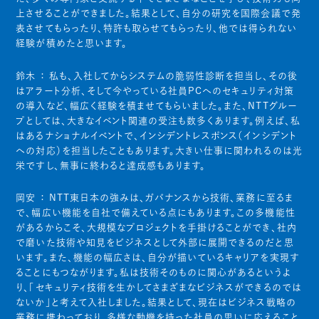
上させることができました。結果として、自分の研究を国際会議で発
表させてもらったり、特許も取らせてもらったり、他では得られない
経験が積めたと思います。
鈴木 ：
私も、入社してからシステムの脆弱性診断を担当し、その後
はアラート分析、そして今やっている社員PCへのセキュリティ対策
の導入など、幅広く経験を積ませてもらいました。また、NTTグルー
プとしては、大きなイベント関連の受注も数多くあります。例えば、私
はあるナショナルイベントで、インシデントレスポンス（インシデント
への対応）を担当したこともあります。大きい仕事に関われるのは光
栄ですし、無事に終わると達成感もあります。
岡安 ：
NTT東日本の強みは、ガバナンスから技術、業務に至るま
で、幅広い機能を自社で備えている点にもあります。この多機能性
があるからこそ、大規模なプロジェクトを手掛けることができ、社内
で磨いた技術や知見をビジネスとして外部に展開できるのだと思
います。また、機能の幅広さは、自分が描いているキャリアを実現す
ることにもつながります。私は技術そのものに関心があるというよ
り、「セキュリティ技術を生かしてさまざまなビジネスができるのでは
ないか」と考えて入社しました。結果として、現在はビジネス戦略の
業務に携わっており、多様な動機を持った社員の思いに応えること