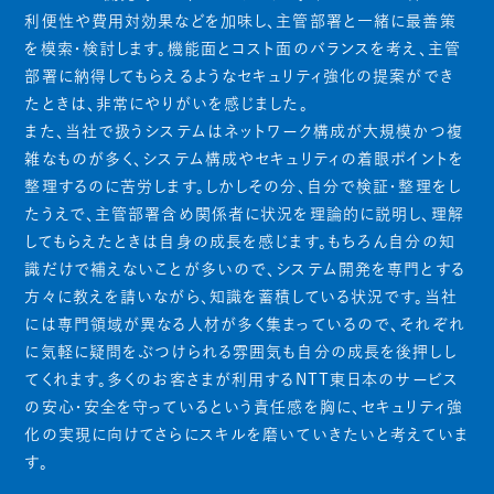
利便性や費用対効果などを加味し、主管部署と一緒に最善策
を模索・検討します。機能面とコスト面のバランスを考え、主管
部署に納得してもらえるようなセキュリティ強化の提案ができ
たときは、非常にやりがいを感じました。
また、当社で扱うシステムはネットワーク構成が大規模かつ複
雑なものが多く、システム構成やセキュリティの着眼ポイントを
整理するのに苦労します。しかしその分、自分で検証・整理をし
たうえで、主管部署含め関係者に状況を理論的に説明し、理解
してもらえたときは自身の成長を感じます。もちろん自分の知
識だけで補えないことが多いので、システム開発を専門とする
方々に教えを請いながら、知識を蓄積している状況です。当社
には専門領域が異なる人材が多く集まっているので、それぞれ
に気軽に疑問をぶつけられる雰囲気も自分の成長を後押しし
てくれます。多くのお客さまが利用するNTT東日本のサービス
の安心・安全を守っているという責任感を胸に、セキュリティ強
化の実現に向けてさらにスキルを磨いていきたいと考えていま
す。