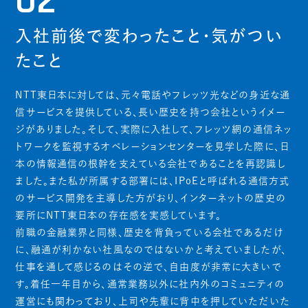
02
入社前後で変わったこと・気がつい
たこと
NTT東日本に対しては、元々電話やフレッツ光などの身近な通
信サービスを提供している、長い歴史を持つ会社というイメー
ジがありました。そして、実際に入社して、フレッツ網の通信ネッ
トワークを監視するオペレーションセンターを見学した際に、日
本の情報通信の根幹を支えている会社であることを再認識し
ました。また私が所属する部署には、IPoEと呼ばれる通信方式
のサービス開発を主導した方がおり、インターネットの歴史の
要所にNTT東日本の存在感を実感しています。
前職の金融業界と同様、歴史を背負っている会社であるだけ
に、融通が利かない社風なのではないかと考えていましたが、
仕事を通して感じるのはその逆で、自由度が非常に大きいで
す。着任一年目から、通常業務以外に社内外のコミュニティの
運営にも関わっており、上司や先輩に背中を押していただいた