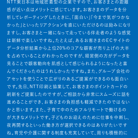
NTT東日本は地域密着型の企業ですので、お客さまとの距離
感が近い点はメリットに感じています。お客さまのデータを分
析してレポーティングしたときに、「面白い」「今まで気がつかな
かった」といったリアクションを直にいただけるのは励みになり
ますし、お客さまと一緒になって走っている伴走者のような感覚
は新鮮で楽しいですね。たとえば、あるお客さまのＥＣサイトの
データ分析結果から上位20%のコアな顧客が売り上げの大半
を占めていることがわかったのですが、経営側の方がデータを
見ることで顧客動向を肌感として感じられるようになったと喜
んでくださったのはうれしかったですね。また、グループ会社の
アセットを使うことで広がりのあるご提案ができるのも面白い
です。先日、NTT印刷と協業して、お客さまのポイントカードの
刷新をご提案したのですが、ご相談から非常にスムーズに話を
進めることができ、お客さまの負担感も軽減できたのではない
かと思います。また、子育て中のためフルリモートで働けるの
が大きなメリットです。子どものお迎えのために仕事を中断し、
夜再開するといった働き方が選択できるのはありがたいです
ね。育児や介護に関する制度も充実していて、周りも積極的に