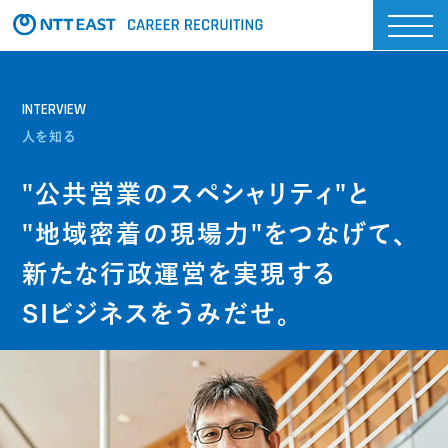
INTERVIEW
人を知る
"公共営業のスペシャリティ"と
"地域密着の現場力"を
つなげて、
新たな行政運営を実現する
SIビジネスをうみだせ。