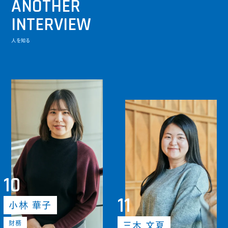
ANOTHER
INTERVIEW
人を知る
10
11
小林 華子
財務
三木 文夏