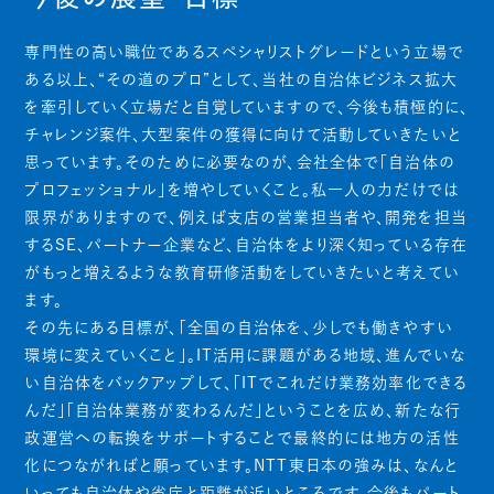
専門性の高い職位であるスペシャリストグレードという立場で
ある以上、“その道のプロ”として、当社の自治体ビジネス拡大
を牽引していく立場だと自覚していますので、今後も積極的に、
チャレンジ案件、大型案件の獲得に向けて活動していきたいと
思っています。そのために必要なのが、会社全体で「自治体の
プロフェッショナル」を増やしていくこと。私一人の力だけでは
限界がありますので、例えば支店の営業担当者や、開発を担当
するSE、パートナー企業など、自治体をより深く知っている存在
がもっと増えるような教育研修活動をしていきたいと考えてい
ます。
その先にある目標が、「全国の自治体を、少しでも働きやすい
環境に変えていくこと」。IT活用に課題がある地域、進んでいな
い自治体をバックアップして、「ITでこれだけ業務効率化できる
んだ」「自治体業務が変わるんだ」ということを広め、新たな行
政運営への転換をサポートすることで最終的には地方の活性
化につながればと願っています。NTT東日本の強みは、なんと
いっても自治体や省庁と距離が近いところです。今後もパート