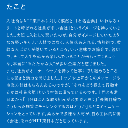
たこと
入社前はNTT東日本に対して漠然と、「有名企業」「いわゆるエ
リートと呼ばれる社員が多い会社」というイメージを持っていま
した。実際に入社して驚いたのが、自分がイメージしていたよう
なお堅いキャリア人材ではなく、人情味あふれる、情熱的で、柔
軟な人ばかりが働いているところ。いい意味でお節介で、親切
で、そして人生を心から楽しんでいることが伝わってくるよう
な、本当に“あたたかな人”が多い企業だと感じました。
また、社員がオーナーシップを持って仕事に取り組めるところ
にも驚きと魅力を感じました。トップや上司からのメッセージや
事業方針はもちろんあるのですが、「それをどう捉えて行動す
るかは社員次第」という空気に満ちているのです。上司とも常
日頃から「自分はこんな取り組みが必要だと思う」「長期目線で
こういった施策にチャレンジするのはどうか」などコミュニケー
ションをとっています。柔らかで多様な人材が、自ら主体的に働
く会社、それがNTT東日本だと思っています。