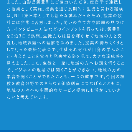
ました。山形県飯豊町にご協力いただき、産官学で連携し
た授業として実施。授業を通じ長期的に生徒と関わる経験
は、NTT東日本としても新たな試みだったため、授業の設
計には非常に苦労しました。問いの立て方や課題の見つけ
方、インタビュー方法などのインプットを行った後、飯豊町
を2泊3日で訪問。生徒たちは目を輝かせて地域の方と交
流し、地域課題への理解を深めました。授業の締めくくりと
して行った最終発表会で、生徒それぞれが自身の学んだこ
と・考えたことを堂々と発表する姿を見て、大きな達成感を
覚えました。また、生徒と一緒に地域の方へお話を伺うこと
で、ビジネスの現場では聞くことができない、地域の方の
本音を聞くことができたことも、一つの成果です。今回の経
験を教育分野でのさらなる価値創造につなげるとともに、
地域の方々への多面的なサービス提供にも活かしていき
たいと考えています。