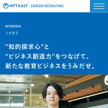
INTERVIEW
人を知る
"知的探求心"と
"ビジネス創造力"を
つなげて、
新たな教育ビジネスを
うみだせ。