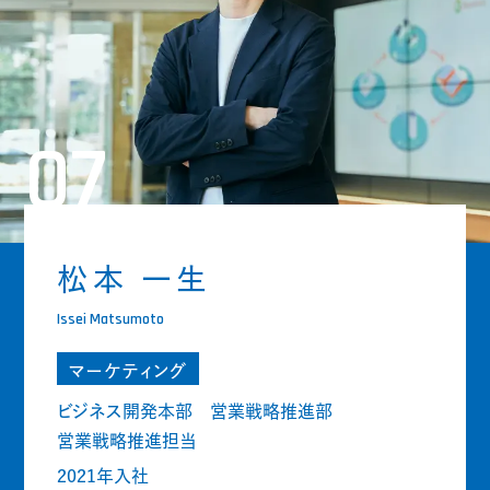
07
松本 一生
Issei Matsumoto
マーケティング
ビジネス開発本部 営業戦略推進部
営業戦略推進担当
2021年入社