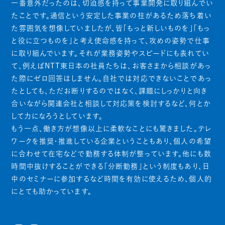
一番意外だったのは、切迫感を持って事業開発に取り組んでい
たことです。通信という安定した事業の柱があるため落ち着い
た雰囲気を想像していましたが、皆「もっと新しいものを」「もっ
と役に立つものを」と考え使命感を持って、攻めの姿勢で仕事
に取り組んでいます。それが業務姿勢やスピードにも表れてい
て、例えばNTT東日本の社員たちは、お客さまから相談があっ
た際にゼロ回答はしません。自社では対応できないことであっ
たとしても、ただお断りするのではなく、課題にしっかりと向き
合いながら関連会社と相談して対応策を検討するなど、何とか
して力になろうとしています。
もう一点、働き方が想像以上に柔軟なことにも驚きました。テレ
ワークを推奨・推進している企業ということもあり、個人の希望
に合わせて在宅などで勤務する体制が整っています。他にも数
時間中抜けすることができる「分断勤務」という制度もあり、日
中のセミナーに参加するなど時間を有効に使えるため、個人的
にとても助かっています。