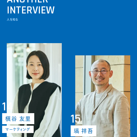
INTERVIEW
人を知る
14
15
槇谷 友里
マーケティング
塙 祥吾