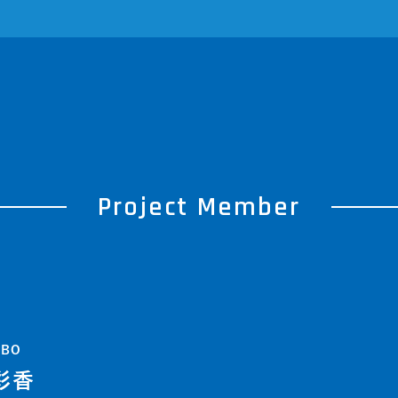
Project Member
UBO
彩香