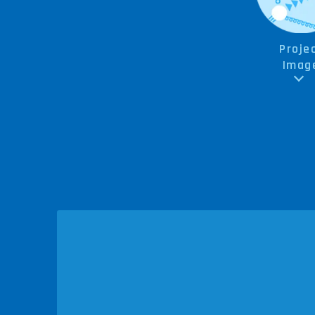
Proje
Imag