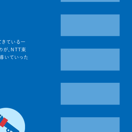
てきている一
が、NTT東
へ導いていった