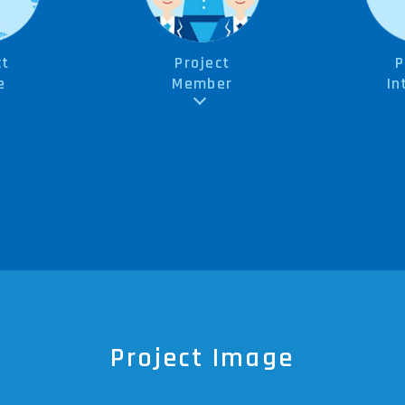
ct
Project
P
e
Member
In
Project Image