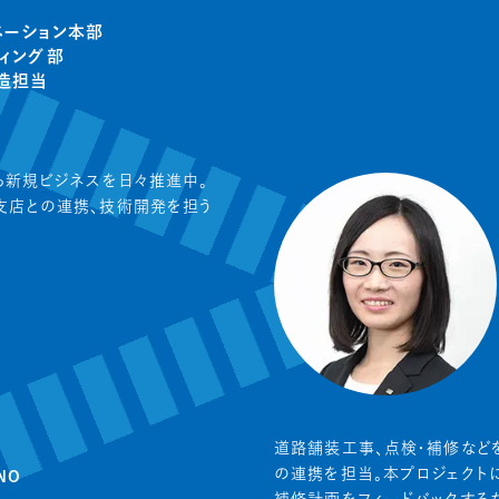
ベーション本部
ティング部
造担当
ら新規ビジネスを日々推進中。
支店との連携、技術開発を担う
道路舗装工事、点検・補修など
の連携を担当。本プロジェクト
NO
補修計画をフィードバックする