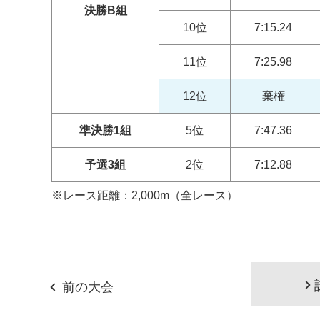
決勝B組
10位
7:15.24
11位
7:25.98
12位
棄権
準決勝1組
5位
7:47.36
予選3組
2位
7:12.88
※レース距離：2,000m（全レース）
前の大会