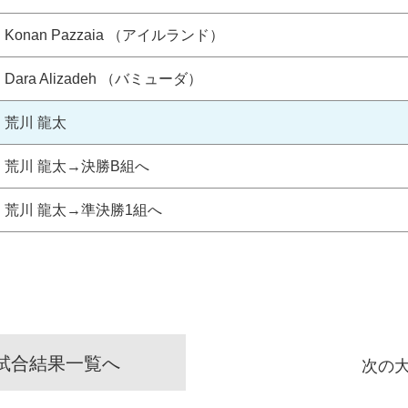
Konan Pazzaia （アイルランド）
Dara Alizadeh （バミューダ）
荒川 龍太
荒川 龍太→決勝B組へ
荒川 龍太→準決勝1組へ
試合結果一覧へ
次の