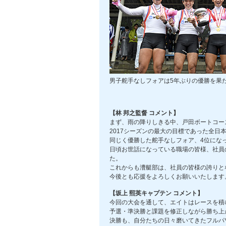
男子舵手なしフォアは5年ぶりの優勝を果
【林 邦之監督 コメント】
まず、雨の降りしきる中、戸田ボートコー
2017シーズンの最大の目標であった全
同じく優勝した舵手なしフォア、4位にな
日頃お世話になっている職場の皆様、社員
た。
これからも漕艇部は、社員の皆様の誇りと
今後とも応援をよろしくお願いいたします
【坂上 熙英キャプテン コメント】
今回の大会を通して、エイトはレースを積
予選・準決勝と課題を修正しながら勝ち上
決勝も、自分たちの日々磨いてきたフルパ