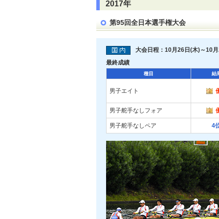
2017年
第95回全日本選手権大会
大会日程：10月26日(木)～10月2
最終成績
種目
結
男子エイト
男子舵手なしフォア
男子舵手なしペア
4