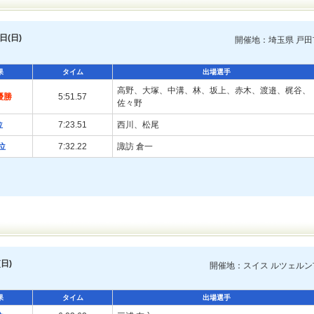
日(日)
開催地：埼玉県 戸田
果
タイム
出場選手
高野、大塚、中溝、林、坂上、赤木、渡邉、梶谷、
優勝
5:51.57
佐々野
位
7:23.51
西川、松尾
位
7:32.22
諏訪 倉一
日)
開催地：スイス ルツェルン
果
タイム
出場選手