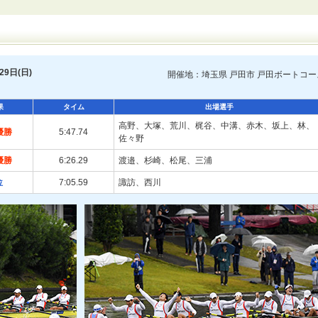
9日(日)
開催地：埼玉県 戸田市 戸田ボートコー
果
タイム
出場選手
高野、大塚、荒川、梶谷、中溝、赤木、坂上、林、
優勝
5:47.74
佐々野
優勝
6:26.29
渡邉、杉崎、松尾、三浦
位
7:05.59
諏訪、西川