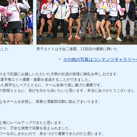
たした
男子エイトは大会二連覇、11回目の優勝に輝いた
その他の写真はコンテンツギャラリー
スまで応援にお越しいただいた大勢の社員の皆様に御礼を申し上げます。
日本選手権エイト優勝・連覇を達成することができました。
った舵手なしペアとともに、チーム全体で成し遂げた優勝です。
の皆様とともに、喜びを分かち合いたいと思います。本当にありがとうございまし
なるチームを目指し、業務と漕艇部活動に励んでまいります。
。
む毎にレベルアップできたと思います。
がり、万全な状態で決勝を迎えられました。
ワーを出しきれたので、差をつけて優勝できたのだと思います。