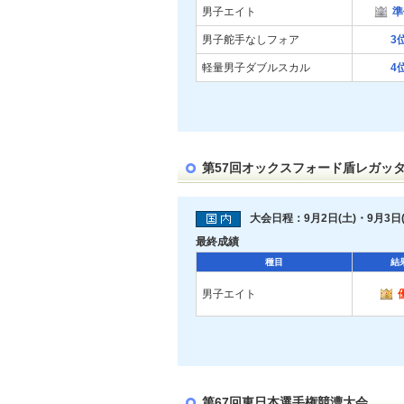
男子エイト
準
男子舵手なしフォア
3
軽量男子ダブルスカル
4
第57回オックスフォード盾レガッ
大会日程：9月2日(土)・9月3日(
最終成績
種目
結
男子エイト
第67回東日本選手権競漕大会