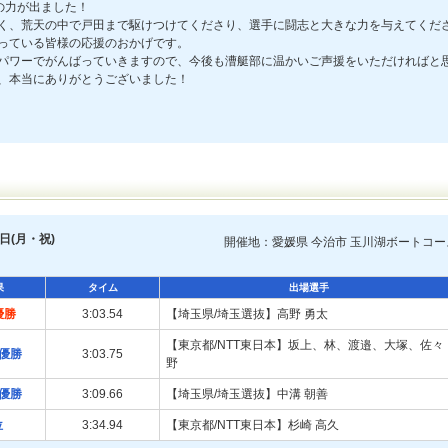
の力が出ました！
く、荒天の中で戸田まで駆けつけてくださり、選手に闘志と大きな力を与えてくだ
っている皆様の応援のおかげです。
パワーでがんばっていきますので、今後も漕艇部に温かいご声援をいただければと
、本当にありがとうございました！
日(月・祝)
開催地：愛媛県 今治市 玉川湖ボートコー
果
タイム
出場選手
優勝
3:03.54
【埼玉県/埼玉選抜】高野 勇太
【東京都/NTT東日本】坂上、林、渡邉、大塚、佐々
優勝
3:03.75
野
優勝
3:09.66
【埼玉県/埼玉選抜】中溝 朝善
位
3:34.94
【東京都/NTT東日本】杉崎 高久