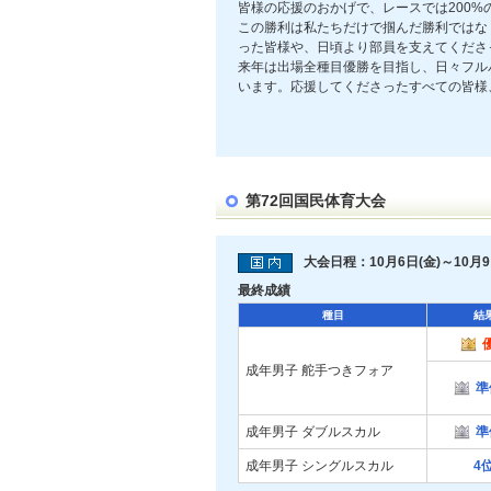
皆様の応援のおかげで、レースでは200%
この勝利は私たちだけで掴んだ勝利ではな
った皆様や、日頃より部員を支えてくださ
来年は出場全種目優勝を目指し、日々フル
います。応援してくださったすべての皆様
第72回国民体育大会
大会日程：10月6日(金)～10月9
最終成績
種目
結
成年男子 舵手つきフォア
準
成年男子 ダブルスカル
準
成年男子 シングルスカル
4