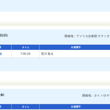
日(日)
開催地：アメリカ合衆国 サラソタ
果
タイム
出場選手
位
7:00.26
荒川 龍太
金)
開催地：タイ パタヤ
果
タイム
出場選手