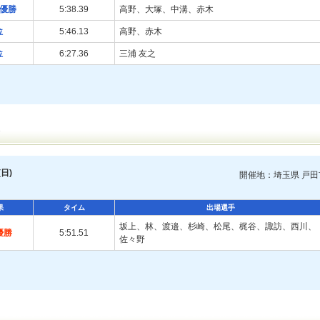
優勝
5:38.39
高野、大塚、中溝、赤木
位
5:46.13
高野、赤木
位
6:27.36
三浦 友之
タ
日)
開催地：埼玉県 戸田
果
タイム
出場選手
坂上、林、渡邉、杉崎、松尾、梶谷、諏訪、西川、
優勝
5:51.51
佐々野