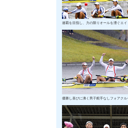
連覇を目指し、力の限りオールを漕ぐエイ
優勝し喜びに沸く男子舵手なしフォアクル