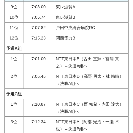
9位
7:03.00
東レ滋賀A
10位
7:05.74
東レ滋賀B
11位
7:07.82
戸田中央総合病院RC
12位
7:15.23
関西電力B
予選A組
1位
7:01.00
NTT東日本B（古田 直輝・宮浦 真
之）→決勝A組へ
2位
7:05.45
NTT東日本D（高野 勇太・林 靖晴）
→決勝A組へ
予選C組
1位
7:10.87
NTT東日本C（西 知希・内田 達大）
→決勝A組へ
3位
7:12.34
NTT東日本A（阿部 光治・一瀬 卓
也）→決勝B組へ