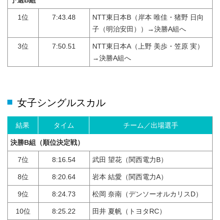
予選B組
1位
7:43.48
NTT東日本B（岸本 唯佳・猪野 日向
子（明治安田））→決勝A組へ
3位
7:50.51
NTT東日本A（上野 美歩・笠原 実）
→決勝A組へ
女子シングルスカル
結果
タイム
チーム／出場選手
決勝B組
（順位決定戦）
7位
8:16.54
武田 望花（関西電力B）
8位
8:20.64
岩本 結愛（関西電力A）
9位
8:24.73
松岡 奈南（デンソーオルカリスD）
10位
8:25.22
田井 夏帆（トヨタRC）