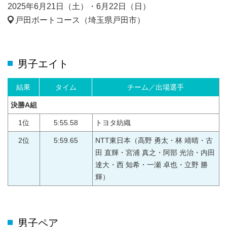
2025年6月21日（土）・6月22日（日）
戸田ボートコース（埼玉県戸田市）
男子エイト
結果
タイム
チーム／出場選手
決勝A組
1位
5:55.58
トヨタ紡織
2位
5:59.65
NTT東日本（高野 勇太・林 靖晴・古
田 直輝・宮浦 真之・阿部 光治・内田
達大・西 知希・一瀬 卓也・立野 勝
輝）
男子ペア