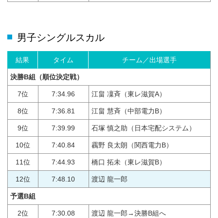
男子シングルスカル
結果
タイム
チーム／出場選手
決勝B組
（順位決定戦）
7位
7:34.96
江畠 凜斉（東レ滋賀A）
8位
7:36.81
江畠 慧斉（中部電力B）
9位
7:39.99
石塚 慎之助（日本宅配システム）
10位
7:40.84
靏野 良太朗（関西電力B）
11位
7:44.93
橋口 拓未（東レ滋賀B）
12位
7:48.10
渡辺 龍一郎
予選B組
2位
7:30.08
渡辺 龍一郎→決勝B組へ