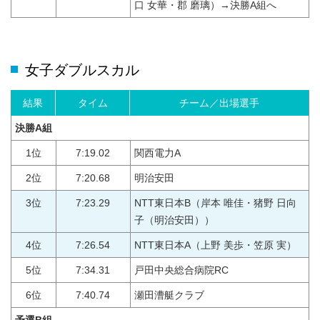
口 女華・郡 磨璃）→決勝A組へ
女子ダブルスカル
結果
タイム
チーム／出場選手
決勝A組
1位
7:19.02
関西電力A
2位
7:20.68
明治安田
3位
7:23.29
NTT東日本B（岸本 唯佳・猪野 日向
子（明治安田））
4位
7:26.54
NTT東日本A（上野 美歩・笠原 実）
5位
7:34.31
戸田中央総合病院RC
6位
7:40.74
瀬田漕艇クラブ