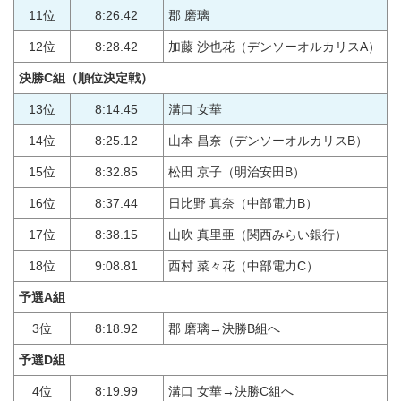
11位
8:26.42
郡 磨璃
12位
8:28.42
加藤 沙也花（デンソーオルカリスA）
決勝C組
（順位決定戦）
13位
8:14.45
溝口 女華
14位
8:25.12
山本 昌奈（デンソーオルカリスB）
15位
8:32.85
松田 京子（明治安田B）
16位
8:37.44
日比野 真奈（中部電力B）
17位
8:38.15
山吹 真里亜（関西みらい銀行）
18位
9:08.81
西村 菜々花（中部電力C）
予選A組
3位
8:18.92
郡 磨璃→決勝B組へ
予選D組
4位
8:19.99
溝口 女華→決勝C組へ