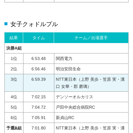
女子クォドルプル
結果
タイム
チーム／出場選手
決勝A組
1位
6:53.48
関西電力
2位
6:56.46
明治安田生命
3位
6:59.39
NTT東日本（上野 美歩・笠原 実・溝
口 女華・郡 磨璃）
4位
7:02.15
デンソーオルカリス
5位
7:04.72
戸田中央総合病院RC
6位
7:05.91
新貞山RC
予選A組
1位
7:01.80
NTT東日本（上野 美歩・笠原 実・溝