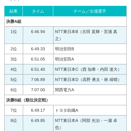
結果
タイム
チーム／出場選手
決勝A組
1位
6:46.94
NTT東日本B（古田 直輝・宮浦 真
之）
2位
6:49.33
明治安田B
3位
6:51.05
明治安田A
4位
6:51.40
NTT東日本C（西 知希・内田 達大）
5位
7:06.89
NTT東日本D（高野 勇太・林 靖晴）
6位
7:07.00
関西電力A
決勝B組
（順位決定戦）
7位
6:49.17
トヨタ紡織A
8位
6:49.85
NTT東日本A（阿部 光治・一瀬 卓
也）