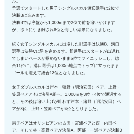
ル。
予選でスタートした男子シングルスカル渡辺選手は2位で
決勝Bに進みます。
決勝Bでは序盤から1,000mまで2位で前を追いかけます
が、徐々に引き離され6位と悔しい結果になりました。
続く女子シングルスカルに出場した郡選手は決勝B、溝口
選手は決勝Cに駒を進めます。郡選手はスタートが出遅れ
てしまいペースが掴めないまま5位でフィニッシュし、総
合11位に。溝口選手は1,000m地点でトップに立ったまま
ゴールを迎えて総合13位となりました。
女子ダブルスカルは岸本・猪野（明治安田）ペア、上野・
笠原ペアともに決勝A組へ。1,000mを3位・4位で通過する
と、その後は追い上げが叶わず岸本・猪野（明治安田）ペ
アが3位、上野・笠原ペアが4位となりました。
男子ペアはオリンピアンの古田・宮浦ペアと西・内田ペ
ア、そして林・高野ペアが決勝A、阿部・一瀬ペアが決勝B