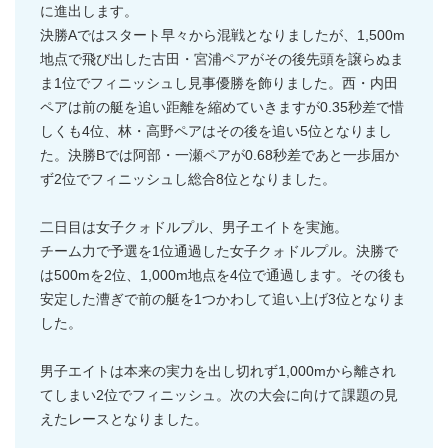
に進出します。
決勝Aではスタート早々から混戦となりましたが、1,500m
地点で飛び出した古田・宮浦ペアがその後先頭を譲らぬま
ま1位でフィニッシュし見事優勝を飾りました。西・内田
ペアは前の艇を追い距離を縮めていきますが0.35秒差で惜
しくも4位、林・高野ペアはその後を追い5位となりまし
た。決勝Bでは阿部・一瀬ペアが0.68秒差であと一歩届か
ず2位でフィニッシュし総合8位となりました。
二日目は女子クォドルプル、男子エイトを実施。
チーム力で予選を1位通過した女子クォドルプル。決勝で
は500mを2位、1,000m地点を4位で通過します。その後も
安定した漕ぎで前の艇を1つかわして追い上げ3位となりま
した。
男子エイトは本来の実力を出し切れず1,000mから離され
てしまい2位でフィニッシュ。次の大会に向けて課題の見
えたレースとなりました。