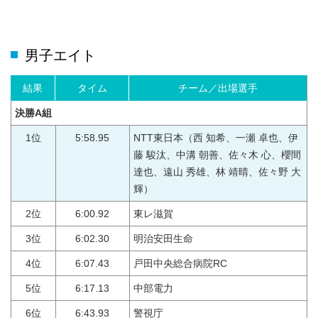
男子エイト
結果
タイム
チーム／出場選手
決勝A組
1位
5:58.95
NTT東日本（西 知希、一瀬 卓也、伊
藤 駿汰、中溝 朝善、佐々木 心、櫻間
達也、遠山 秀雄、林 靖晴、佐々野 大
輝）
2位
6:00.92
東レ滋賀
3位
6:02.30
明治安田生命
4位
6:07.43
戸田中央総合病院RC
5位
6:17.13
中部電力
6位
6:43.93
警視庁