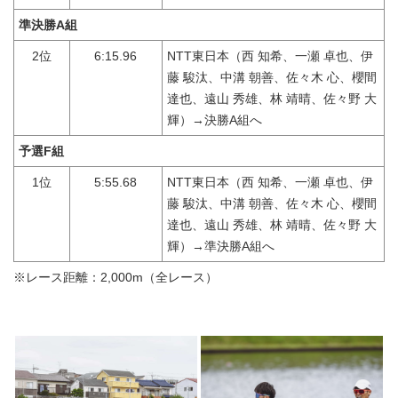
準決勝A組
2位
6:15.96
NTT東日本（西 知希、一瀬 卓也、伊
藤 駿汰、中溝 朝善、佐々木 心、櫻間
達也、遠山 秀雄、林 靖晴、佐々野 大
輝）→決勝A組へ
予選F組
1位
5:55.68
NTT東日本（西 知希、一瀬 卓也、伊
藤 駿汰、中溝 朝善、佐々木 心、櫻間
達也、遠山 秀雄、林 靖晴、佐々野 大
輝）→準決勝A組へ
※レース距離：2,000m（全レース）