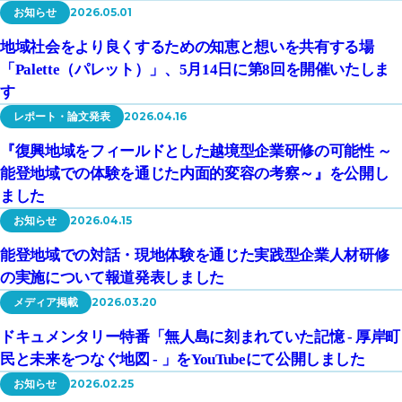
2026.05.01
お知らせ
地域社会をより良くするための知恵と想いを共有する場
「Palette（パレット）」、5月14日に第8回を開催いたしま
す
2026.04.16
レポート・論文発表
『復興地域をフィールドとした越境型企業研修の可能性 ～
能登地域での体験を通じた内面的変容の考察～』を公開し
ました
2026.04.15
お知らせ
能登地域での対話・現地体験を通じた実践型企業人材研修
の実施について報道発表しました
2026.03.20
メディア掲載
ドキュメンタリー特番「無人島に刻まれていた記憶 - 厚岸町
民と未来をつなぐ地図 - 」をYouTubeにて公開しました
2026.02.25
お知らせ