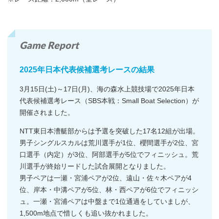
Game Report
2025年日本代表候補選考レースの結果
3月15日(土)～17日(月)、海の森水上競技場で2025年日本
代表候補選考レース（SBS本戦：Small Boat Selection）が
開催されました。
NTT東日本漕艇部からは予選を突破した17名12組が出場。
男子シングルスカルは荒川選手が1位、櫻間選手が2位、宮
口選手（内定）が3位、阿部選手が5位でフィニッシュ。荒
川選手が終始リードした試合展開となりました。
男子ペアは一瀬・宮浦ペアが2位、遠山・佐々木ペアが4
位、岸本・中溝ペアが5位、林・西ペアが6位でフィニッシ
ュ。一瀬・宮浦ペアは中盤まで1位通過をしていましが、
1,500m地点で惜しくも追い抜かれました。