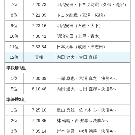
7位
7:20.73
明治安田・トヨタ紡織（久保・是谷）
8位
7:21.09
トヨタ紡織（宮澤・柘植）
9位
7:23.16
明治安田（石政・大下）
10位
7:30.41
明治安田（上戸・青木）
11位
7:33.54
日本大学（成瀬・津志田）
12位
棄権
内田 達大・古田 直輝
準決勝1組
1位
7:30.89
一瀬 卓也・宮浦 真之→決勝Aへ
5位
8:16.48
内田 達大・古田 直輝→決勝Bへ
準決勝2組
1位
7:25.16
遠山 秀雄・佐々木 心→決勝Aへ
2位
7:29.85
林 靖晴・西 知希→決勝Aへ
3位
7:35.14
岸本 健吾・中溝 朝善→決勝Aへ