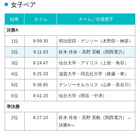
女子ペア
結果
タイム
チーム／出場選手
決勝A
1位
8:09.30
明治安田・デンソー（木野田・榊原）
2位
8:11.63
鈴木 伶奈・高野 晃帆（関西電力）
3位
8:14.47
仙台大学・アイリス（上舘・角谷）
4位
8:25.33
滋賀大学・同志社大学（銖藤・東）
5位
8:36.85
デンソーオルカリス（山本・長谷川）
6位
8:41.20
仙台大学（関谷・中津）
準決勝
2位
8:27.10
鈴木 伶奈・高野 晃帆（関西電力）→
決勝Aへ