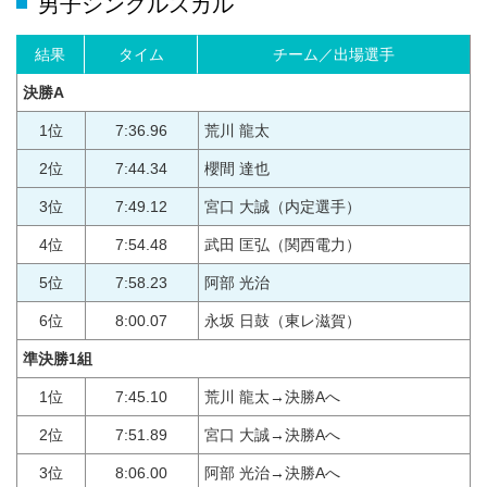
男子シングルスカル
結果
タイム
チーム／出場選手
決勝A
1位
7:36.96
荒川 龍太
2位
7:44.34
櫻間 達也
3位
7:49.12
宮口 大誠（内定選手）
4位
7:54.48
武田 匡弘（関西電力）
5位
7:58.23
阿部 光治
6位
8:00.07
永坂 日鼓（東レ滋賀）
準決勝1組
1位
7:45.10
荒川 龍太→決勝Aへ
2位
7:51.89
宮口 大誠→決勝Aへ
3位
8:06.00
阿部 光治→決勝Aへ