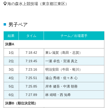
海の森水上競技場（東京都江東区）
男子ペア
結果
タイム
チーム／出場選手
決勝A
1位
7:18.42
東レ滋賀（島田・志賀）
2位
7:19.45
一瀬 卓也・宮浦 真之
3位
7:23.16
明治安田（牛田・蛭川）
4位
7:25.51
遠山 秀雄・佐々木 心
5位
7:25.85
岸本 健吾・中溝 朝善
6位
7:27.89
林 靖晴・西 知希
決勝B
（順位決定戦）