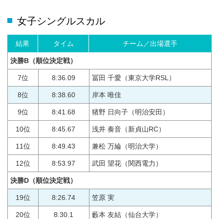
女子シングルスカル
結果
タイム
チーム／出場選手
決勝B
（順位決定戦）
7位
8:36.09
冨田 千愛（東京大学RSL）
8位
8:38.60
岸本 唯佳
9位
8:41.68
猪野 日向子（明治安田）
10位
8:45.67
浅井 奏音（新貞山RC）
11位
8:49.43
兼松 万綸（明治大学）
12位
8:53.97
武田 望花（関西電力）
決勝D
（順位決定戦）
19位
8:26.74
笠原 実
20位
8:30.1
藪本 友結（仙台大学）