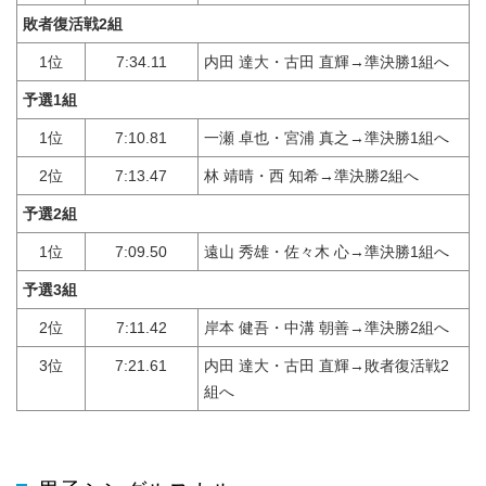
敗者復活戦2組
1位
7:34.11
内田 達大・古田 直輝→準決勝1組へ
予選1組
1位
7:10.81
一瀬 卓也・宮浦 真之→準決勝1組へ
2位
7:13.47
林 靖晴・西 知希→準決勝2組へ
予選2組
1位
7:09.50
遠山 秀雄・佐々木 心→準決勝1組へ
予選3組
2位
7:11.42
岸本 健吾・中溝 朝善→準決勝2組へ
3位
7:21.61
内田 達大・古田 直輝→敗者復活戦2
組へ