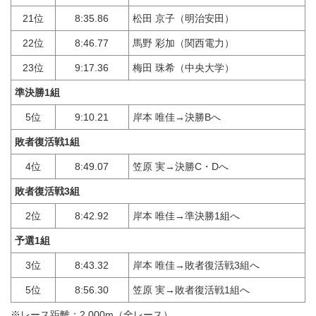
21位
8:35.86
松田 京子（明治安田）
22位
8:46.77
馬野 彩加（関西電力）
23位
9:17.36
梅田 珠希（中央大学）
準決勝1組
5位
9:10.21
岸本 唯佳→決勝Bへ
敗者復活戦1組
4位
8:49.07
笠原 実→決勝C・Dへ
敗者復活戦3組
2位
8:42.92
岸本 唯佳→準決勝1組へ
予選1組
3位
8:43.32
岸本 唯佳→敗者復活戦3組へ
5位
8:56.30
笠原 実→敗者復活戦1組へ
※レース距離：2,000m（全レース）