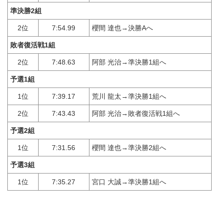
準決勝2組
2位
7:54.99
櫻間 達也→決勝Aへ
敗者復活戦1組
2位
7:48.63
阿部 光治→準決勝1組へ
予選1組
1位
7:39.17
荒川 龍太→準決勝1組へ
2位
7:43.43
阿部 光治→敗者復活戦1組へ
予選2組
1位
7:31.56
櫻間 達也→準決勝2組へ
予選3組
1位
7:35.27
宮口 大誠→準決勝1組へ