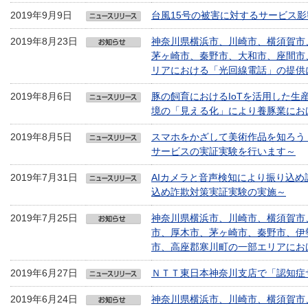
2019年9月9日
台風15号の被害に対するサービス影
2019年8月23日
神奈川県横浜市、川崎市、横須賀市
茅ヶ崎市、秦野市、大和市、座間市
リアにおける「光回線電話」の提供
2019年8月6日
豚の飼育におけるIoTを活用した
境の「見える化」により養豚業にお
2019年8月5日
スマホをかざして美術作品を知ろう
サービスの実証実験を行います～
2019年7月31日
AIカメラと音声検知により振り込め
込め詐欺対策実証実験の実施～
2019年7月25日
神奈川県横浜市、川崎市、横須賀市
市、厚木市、茅ヶ崎市、秦野市、伊
市、高座郡寒川町の一部エリアにお
2019年6月27日
ＮＴＴ東日本神奈川支店で「認知症
2019年6月24日
神奈川県横浜市、川崎市、横須賀市