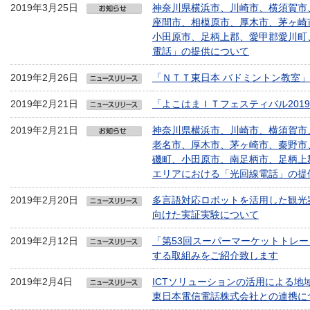
2019年3月25日
神奈川県横浜市、川崎市、横須賀市
座間市、相模原市、厚木市、茅ヶ崎
小田原市、足柄上郡、愛甲郡愛川町
電話」の提供について
2019年2月26日
「ＮＴＴ東日本 バドミントン教室
2019年2月21日
「よこはまＩＴフェスティバル2019
2019年2月21日
神奈川県横浜市、川崎市、横須賀市
老名市、厚木市、茅ヶ崎市、秦野市
磯町、小田原市、南足柄市、足柄上
エリアにおける「光回線電話」の提
2019年2月20日
多言語対応ロボットを活用した観光
向けた実証実験について
2019年2月12日
「第53回スーパーマーケットトレー
する取組みをご紹介致します
2019年2月4日
ICTソリューションの活用による地
東日本電信電話株式会社との連携に