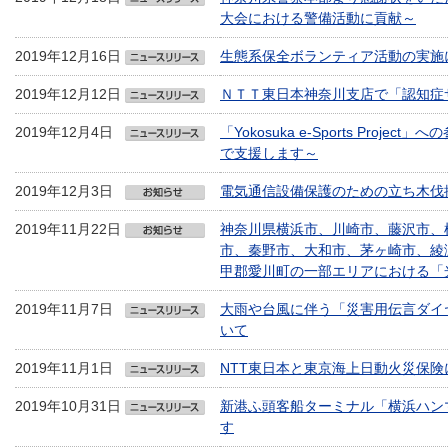
大会における警備活動に貢献～
2019年12月16日
生態系保全ボランティア活動の実施
2019年12月12日
ＮＴＴ東日本神奈川支店で「認知症
2019年12月4日
「Yokosuka e-Sports Pro
で支援します～
2019年12月3日
電気通信設備保護のための立ち木伐
2019年11月22日
神奈川県横浜市、川崎市、藤沢市、
市、秦野市、大和市、茅ヶ崎市、綾
甲郡愛川町の一部エリアにおける「
2019年11月7日
大雨や台風に伴う「災害用伝言ダイ
いて
2019年11月1日
NTT東日本と東京海上日動火災保
2019年10月31日
新港ふ頭客船ターミナル「横浜ハンマー
す