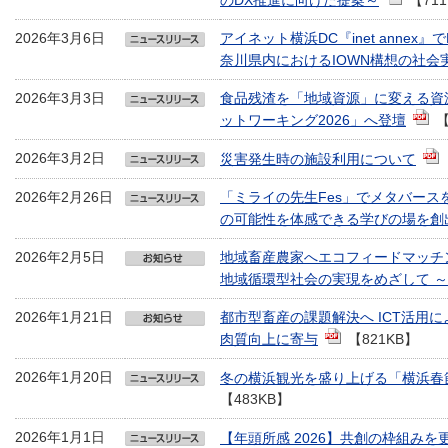
のDX推進に向けた提案～
【71
2026年3月6日
アイネット横浜DC『inet annex
奈川県内におけるIOWN構想の社会
2026年3月3日
食品残渣を「地域資源」に変える資
ットワーキング2026」へ登壇
【
2026年3月2日
災害発生時の施設利用について
2026年2月26日
「ミライの先生Fes」でメタバース
の可能性を体感できる学びの場を創
2026年2月5日
地域畜産農家へエコフィードマッチ
地域循環型社会の実現をめざして ～
2026年1月21日
都市型畜産の課題解決へ ICT活用
肉質向上に寄与
【821KB】
2026年1月20日
冬の横浜観光を盛り上げる「横浜春節
【483KB】
2026年1月1日
【年頭所感 2026】共創の枠組み