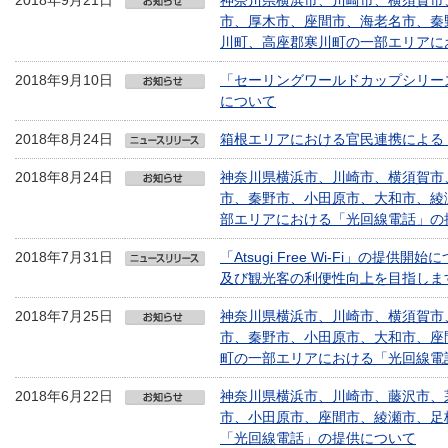
2018年9月21日
神奈川県横浜市、川崎市、横須賀市
市、厚木市、座間市、海老名市、秦
川町、高座郡寒川町の一部エリアに
2018年9月10日
「セーリングワールドカップシリーズ江
について
2018年8月24日
箱根エリアにおける官民連携による「Hak
2018年8月24日
神奈川県横浜市、川崎市、横須賀市
市、秦野市、小田原市、大和市、綾
部エリアにおける「光回線電話」の
2018年7月31日
「Atsugi Free Wi-Fi」の提
及び観光客の利便性向上を目指しま
2018年7月25日
神奈川県横浜市、川崎市、横須賀市
市、秦野市、小田原市、大和市、座
町の一部エリアにおける「光回線電
2018年6月22日
神奈川県横浜市、川崎市、藤沢市、
市、小田原市、座間市、綾瀬市、足
「光回線電話」の提供について