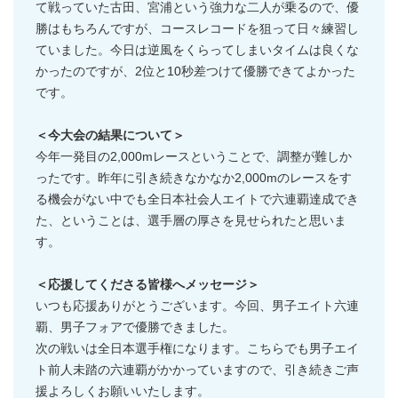
て戦っていた古田、宮浦という強力な二人が乗るので、優
勝はもちろんですが、コースレコードを狙って日々練習し
ていました。今日は逆風をくらってしまいタイムは良くな
かったのですが、2位と10秒差つけて優勝できてよかった
です。
＜今大会の結果について＞
今年一発目の2,000mレースということで、調整が難しか
ったです。昨年に引き続きなかなか2,000mのレースをす
る機会がない中でも全日本社会人エイトで六連覇達成でき
た、ということは、選手層の厚さを見せられたと思いま
す。
＜応援してくださる皆様へメッセージ＞
いつも応援ありがとうございます。今回、男子エイト六連
覇、男子フォアで優勝できました。
次の戦いは全日本選手権になります。こちらでも男子エイ
ト前人未踏の六連覇がかかっていますので、引き続きご声
援よろしくお願いいたします。