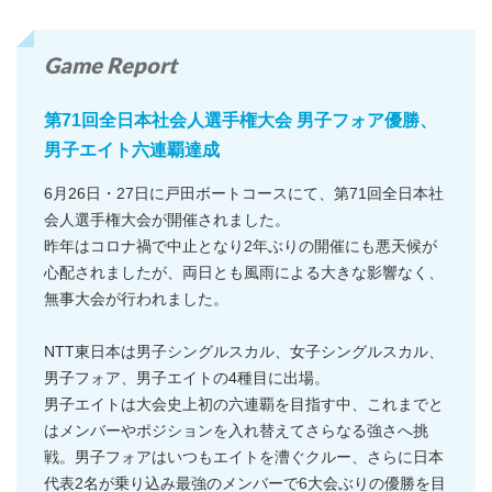
Game Report
第71回全日本社会人選手権大会 男子フォア優勝、
男子エイト六連覇達成
6月26日・27日に戸田ボートコースにて、第71回全日本社
会人選手権大会が開催されました。
昨年はコロナ禍で中止となり2年ぶりの開催にも悪天候が
心配されましたが、両日とも風雨による大きな影響なく、
無事大会が行われました。
NTT東日本は男子シングルスカル、女子シングルスカル、
男子フォア、男子エイトの4種目に出場。
男子エイトは大会史上初の六連覇を目指す中、これまでと
はメンバーやポジションを入れ替えてさらなる強さへ挑
戦。男子フォアはいつもエイトを漕ぐクルー、さらに日本
代表2名が乗り込み最強のメンバーで6大会ぶりの優勝を目