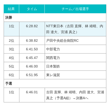
結果
タイム
チーム／出場選手
決勝
1位
6:28.82
NTT東日本（古田 直輝、林 靖晴、内
田 達大、宮浦 真之）
2位
6:38.82
戸田中央総合病院RC
3位
6:41.50
中部電力
4位
6:45.47
関西電力
5位
6:46.00
日本製鉄
6位
6:51.95
東レ滋賀
予選
1位
6:46.01
古田 直輝、林 靖晴、内田 達大、宮浦
真之（予選A組）→決勝Aへ