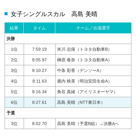
女子シングルスカル 高島 美晴
結果
タイム
チーム／出場選手
決勝
1位
7:59.19
米川 志保（トヨタ自動車B）
2位
8:05.97
榊原 春奈（トヨタ自動車A）
3位
8:10.27
中条 彩香（デンソーA）
4位
8:11.63
廣内 映美（明治安田生命A）
5位
8:16.34
角谷 真緒（アイリスオーヤマ）
6位
8:27.61
高島 美晴（NTT東日本）
予選
3位
8:02.70
高島 美晴（予選B組）→決勝Aへ