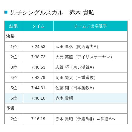
男子シングルスカル 赤木 貴昭
結果
タイム
チーム／出場選手
決勝
1位
7:24.53
武田 匡弘（関西電力A）
2位
7:38.73
大元 英照（アイリスオーヤマ）
3位
7:40.53
志賀 巧（東レ滋賀A）
4位
7:42.79
岡田 遼太（三重選抜）
5位
7:44.31
佐藤 翔（日本製鉄A）
6位
7:48.10
赤木 貴昭
予選
2位
7:16.19
赤木 貴昭（予選B組）→決勝Aへ