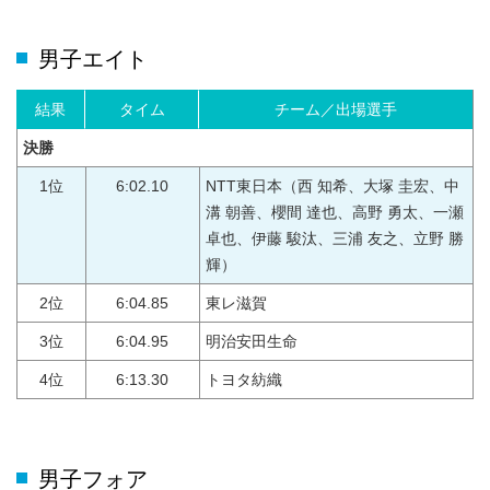
男子エイト
結果
タイム
チーム／出場選手
決勝
1位
6:02.10
NTT東日本（西 知希、大塚 圭宏、中
溝 朝善、櫻間 達也、高野 勇太、一瀬
卓也、伊藤 駿汰、三浦 友之、立野 勝
輝）
2位
6:04.85
東レ滋賀
3位
6:04.95
明治安田生命
4位
6:13.30
トヨタ紡織
男子フォア