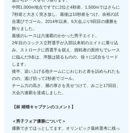
盤からレースを引っ張ります。
中間1,000m地点ですでに2位と4秒差、1,500mではさらに
7秒差と大きく突き放し、最後は10秒差をつけ、余裕の試
合運びでゴール。2014年以来、6大会ぶり9回目の優勝を
飾りました。
最後のレースは六連覇のかかった男子エイト。
2年目のコックス立野選手が入部以来初のエイトに乗り込
み、ストロークに西選手を据え、挑戦者の面持ちでレース
に臨んだ9名は、序盤は競るものの、徐々に試合をリード
します。
後半、追い上げる他チームにじわじわと差を詰められたも
のの、逃げ切って2秒差でゴール。
チーム力の高さ、層の厚さを見せつけて、みごと17回目、
大会六連覇を達成しました。
【林 靖晴キャプテンのコメント】
＜男子フォア優勝について＞
優勝できてほっとしてます。オリンピック最終選考に残っ