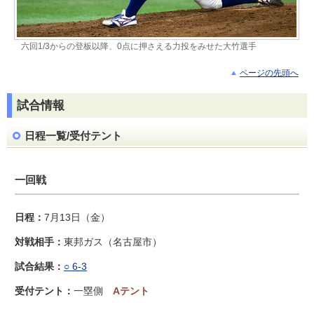
六回1/3からの登板以降、0点に押さえる力投をみせた大竹選手
ページの先頭へ
試合情報
日程一覧/受付テント
一回戦
7月13日（金）
東邦ガス（名古屋市）
○ 6-3
一塁側
Aテント