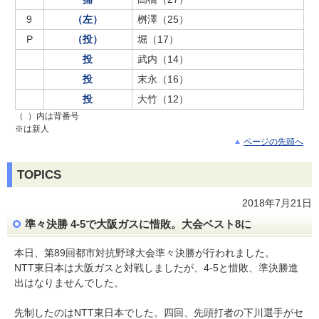
9
（左）
桝澤（25）
P
（投）
堀（17）
投
武内（14）
投
末永（16）
投
大竹（12）
（ ）内は背番号
※は新人
ページの先頭へ
TOPICS
2018年7月21日
準々決勝 4-5で大阪ガスに惜敗。大会ベスト8に
本日、第89回都市対抗野球大会準々決勝が行われました。
NTT東日本は大阪ガスと対戦しましたが、4-5と惜敗、準決勝進
出はなりませんでした。
先制したのはNTT東日本でした。四回、先頭打者の下川選手がセ