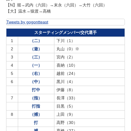
【N】堀→武内（六回）→末永（六回）→大竹（六回）
【大】温水→猿渡→高橋
Tweets by gogontteast
スターティングメンバー/交代選手
1
（二）
下川（1）
2
（遊）
丸山（0）※
3
（三）
宮内（2）
4
（一）
喜納（10）
5
（右）
越前（24）
6
（中）
黒川（4）
打中
伊藤（8）
7
（指）
長澤（33）
打指
目黒（5）
8
（捕）
上田（9）
打
高野（30）
捕
髙橋（27）