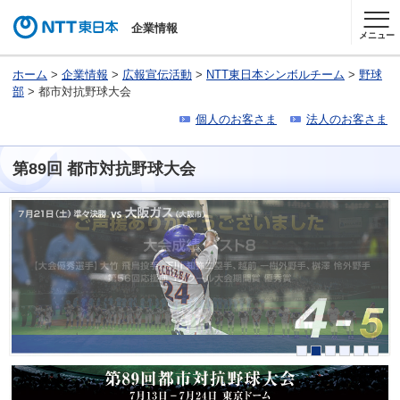
企業情報
メニュー
ホーム
>
企業情報
>
広報宣伝活動
>
NTT東日本シンボルチーム
>
野球
部
> 都市対抗野球大会
個人のお客さま
法人のお客さま
第89回 都市対抗野球大会