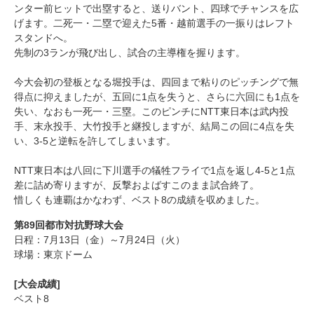
ンター前ヒットで出塁すると、送りバント、四球でチャンスを広
げます。二死一・二塁で迎えた5番・越前選手の一振りはレフト
スタンドへ。
先制の3ランが飛び出し、試合の主導権を握ります。
今大会初の登板となる堀投手は、四回まで粘りのピッチングで無
得点に抑えましたが、五回に1点を失うと、さらに六回にも1点を
失い、なおも一死一・三塁。このピンチにNTT東日本は武内投
手、末永投手、大竹投手と継投しますが、結局この回に4点を失
い、3-5と逆転を許してしまいます。
NTT東日本は八回に下川選手の犠牲フライで1点を返し4-5と1点
差に詰め寄りますが、反撃およばすこのまま試合終了。
惜しくも連覇はかなわず、ベスト8の成績を収めました。
第89回都市対抗野球大会
日程：7月13日（金）～7月24日（火）
球場：東京ドーム
[大会成績]
ベスト8