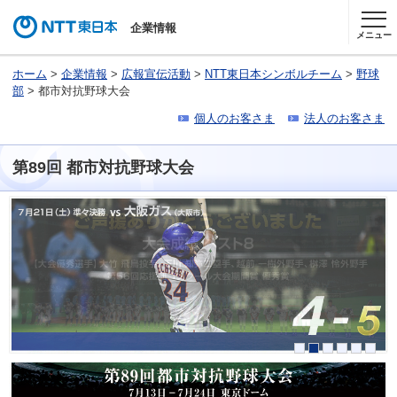
企業情報
メニュー
ホーム
>
企業情報
>
広報宣伝活動
>
NTT東日本シンボルチーム
>
野球
部
> 都市対抗野球大会
個人のお客さま
法人のお客さま
第89回 都市対抗野球大会