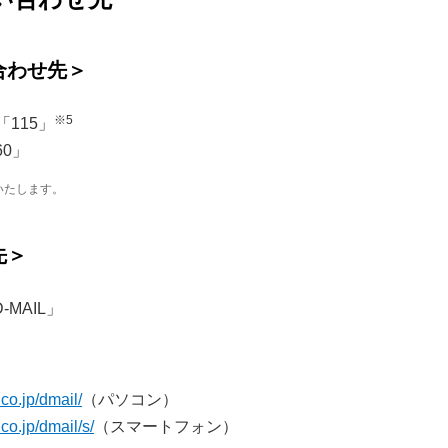
合わせ先＞
※5
115」
60」
いたします。
先＞
MAIL」
.co.jp/dmail/
（パソコン）
.co.jp/dmail/s/
（スマートフォン）