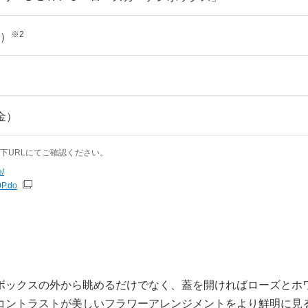
※2
込）
金）
下URLにてご確認ください。
e/
0P.do
ボックスの外から眺めるだけでなく、蓋を開ければローズとホ
コントラストが美しいフラワーアレンジメントをより鮮明に見