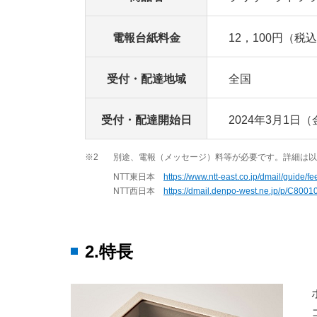
電報台紙料金
12，100円（税
受付・配達地域
全国
受付・配達開始日
2024年3月1日（
※2
別途、電報（メッセージ）料等が必要です。詳細は以
NTT東日本
https://www.ntt-east.co.jp/dmail/guide/fe
NTT西日本
https://dmail.denpo-west.ne.jp/p/C8001
2.特長