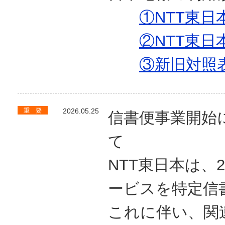
①NTT東日
②NTT東日
③新旧対照
重 要
2026.05.25
信書便事業開始
て
NTT東日本は、
ービスを特定信
これに伴い、関