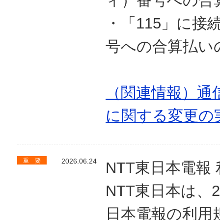
ィ）番号への合
・「115」に
号への合算払い
（関連情報）通
に関する変更の
重 要
2026.06.24
NTT東日本電報
NTT東日本は、2
日本電報の利用