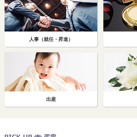
人事（就任・昇進）
出産