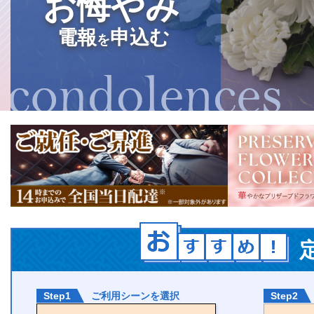
お悔やみ
電報
申込む
を
Step1
ご利用シーンを選択
Step2