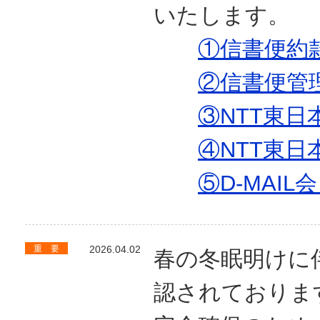
いたします。
①信書便約
②信書便管
③NTT東日
④NTT東日
⑤D-MAI
重 要
2026.04.02
春の冬眠明けに
認されておりま