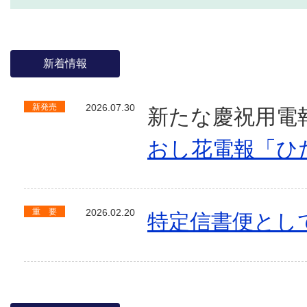
新着情報
新発売
2026.07.30
新たな慶祝用電
おし花電報「ひ
重 要
2026.02.20
特定信書便とし