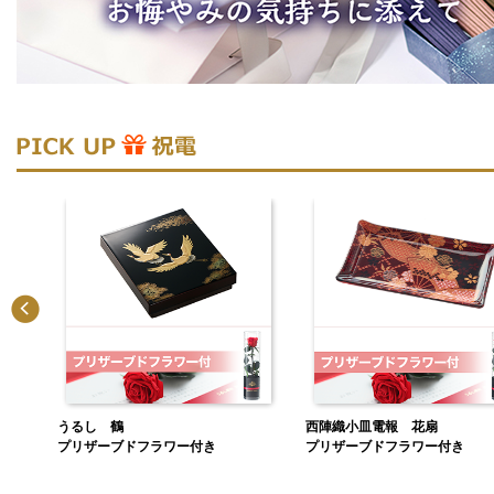
ィー
うるし 鶴
西陣織小皿電報 花扇
プリザーブドフラワー付き
プリザーブドフラワー付き
ナル箔