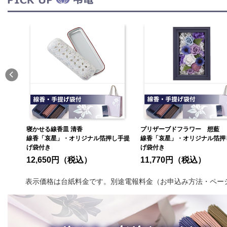
寝かせる線香皿 清香
プリザーブドフラワー 想藍
し手提
線香「哀星」・オリジナル箔押し手提
線香「哀星」・オリジナル箔押
げ袋付き
げ袋付き
12,650円（税込）
11,770円（税込）
表示価格は台紙料金です。別途電報料金（お申込み方法・ペー