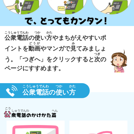
こうしゅうでんわ
つか
かた
公衆電話
の
使
い
方
やまちがえやすいポ
どうが
み
イントを
動画
やマンガで
見
てみましょ
つぎ
う。
「つぎへ」をクリックすると
次
の
ページにすすめます。
こうしゅうでんわ
つか
かた
公衆電話
の
使
い
方