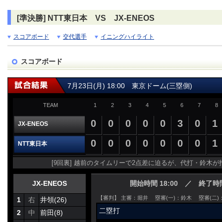
[準決勝] NTT東日本 VS JX-ENEOS
スコアボード
交代選手
イニングハイライト
スコアボード
7月23日(月) 18:00 東京ドーム(三塁側)
TEAM
1
2
3
4
5
6
7
8
0
0
0
0
0
3
0
1
JX-ENEOS
0
0
0
0
0
0
0
1
NTT東日本
[9回裏] 越前のタイムリーで2点差に迫るが、代打・鈴木が打ち
JX-ENEOS
開始時間 18:00 ／ 終了時間 
【審判】 主審：堀井 塁審(一)：鈴木 塁審(二)
1
右
井領(26)
二塁打
2
中
前田(8)