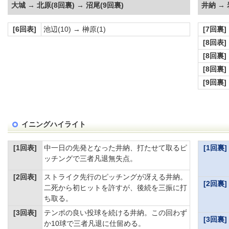
大城 → 北原(8回裏) → 沼尾(9回裏)
井納 → 
[6回表]
池辺(10) → 榊原(1)
[7回裏]
[8回表]
[8回裏]
[8回裏]
[9回裏]
イニングハイライト
[1回表]
中一日の先発となった井納、打たせて取るピ
[1回裏]
ッチングで三者凡退無失点。
[2回表]
ストライク先行のピッチングが冴える井納。
[2回裏]
二死から初ヒットを許すが、後続を三振に打
ち取る。
[3回表]
テンポの良い投球を続ける井納。この回わず
[3回裏]
か10球で三者凡退に仕留める。