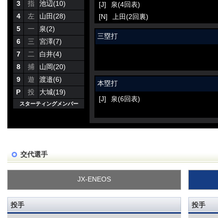
3
指
池辺(10)
[J]
泉(4回表)
4
左
山田(28)
[N]
上田(2回裏)
5
一
泉(2)
三塁打
6
三
宮澤(7)
7
二
白井(4)
8
捕
山岡(20)
9
遊
渡邉(6)
本塁打
P
投
大城(19)
[J]
泉(6回表)
スターティングメンバー
交代選手
JX-ENEOS
投手
投手