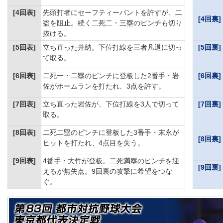
[4回表]
先頭打者にセーフティーバントを許すが、二
[4回裏]
盗を阻止。続く二死二・三塁のピンチも切り
抜ける。
[5回表]
立ち直った井納。下位打線を三者凡退に切っ
[5回裏]
て取る。
[6回表]
二死一・二塁のピンチに登板した2番手・岩
[6回裏]
佐がホームランを打たれ、3点を許す。
[7回表]
立ち直った岩佐が、下位打線を3人で切って
[7回裏]
取る。
[8回表]
二死二塁のピンチに登板した3番手・末永が
[8回裏]
ヒットを打たれ、4点目を失う。
[9回表]
4番手・大竹が登板。二死満塁のピンチを迎
[9回裏]
えるが無失点。9回裏の攻撃に希望をつな
ぐ。